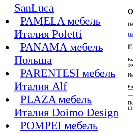
SanLuca
О
PAMELA мебель
Не
Италия Poletti
На
PANAMA мебель
Е
Польша
Вы
фо
PARENTESI мебель
Им
Италия Alf
Em
PLAZA мебель
По
Шк
Италия Doimo Design
POMPEI мебель