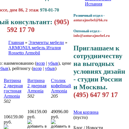
Испания
се, дом 86, 2 этаж
978-01-70
Розничный отдел -
anturajmebel@bk.ru
ый консультант:
(905)
592 17 70
Оптовый отдел -
info@anturajmebel.ru
Главная
»
Элементы мебели
»
Приглашаем к
ARMONIA мебель Италия
Rossetto Armobil
сотрудничеству
на выгодных
о: наименованию (
возр
|
убыв
), цене
убыв
), рейтингу (
возр
|
убыв
)
условиях дизайн
- студии России
Витрина
Витрина
Столик
и Москвы.
2 дверная
2 дверная
кофейный
гостиная
Armonia
Armonia
(495) 647 97 17
Armonia
502
205
502
106159.00
49096.00
Моя корзина
106159.00
руб.
руб.
(пусто)
руб.
Блог / Новости