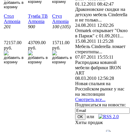
01.12.2011 08:42:47
Драконовские скидки на
детскую мебель Cinderella
Стол
Тумба ТВ
Стул
и не только...
Armonia
Armonia
Armonia
24.08.2011 12:02:26
201
900
100 (105)
Ormatek открывает "Окно
в Париж" с 01.09.2011...
15.08.2011 11:25:28
72157.00
43709.00
15711.00
Мебель Cinderella ломает
руб.
руб.
руб.
стереотипы...
07.07.2011 15:55:11
Распродажа кованой
мебели фабрики IRON
ART
08.03.2010 12:56:28
Новая спальня на
Российском рынке у нас
на экспозиции
Смотреть все...
Подписаться на новости:
или
Хиты продаж