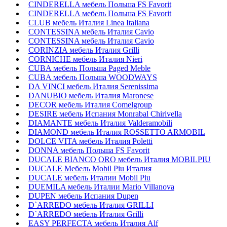
CINDERELLA мебель Польша FS Favorit
CINDERELLA мебель Польша FS Favorit
CLUB мебель Италия Linea Italiana
CONTESSINA мебель Италия Cavio
CONTESSINA мебель Италия Сavio
CORINZIA мебель Италия Grilli
CORNICHE мебель Италия Nieri
CUBA мебель Польша Paged Meble
CUBA мебель Польша WOODWAYS
DA VINCI мебель Италия Serenissima
DANUBIO мебель Италия Maronese
DECOR мебель Италия Comelgroup
DESIRE мебель Испания Monrabal Chirivella
DIAMANTE мебель Италия Valderamobili
DIAMOND мебель Италия ROSSETTO ARMOBIL
DOLCE VITA мебель Италия Poletti
DONNA мебель Польша FS Favorit
DUCALE BIANCO ORO мебель Италия MOBILPIU
DUCALE Мебель Mobil Piu Италия
DUCALE мебель Италии Mobil Piu
DUEMILA мебель Италии Mario Villanova
DUPEN мебель Испания Dupen
D`ARREDO мебель Италия GRILLI
D`ARREDO мебель Италия Grilli
EASY PERFECTA мебель Италия Alf