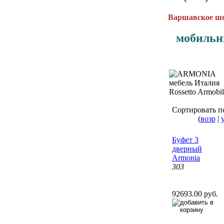
Варшавское шос
мобильн
Сортировать п
(
возр
|
Буфет 3
дверный
Armonia
303
92693.00 руб.