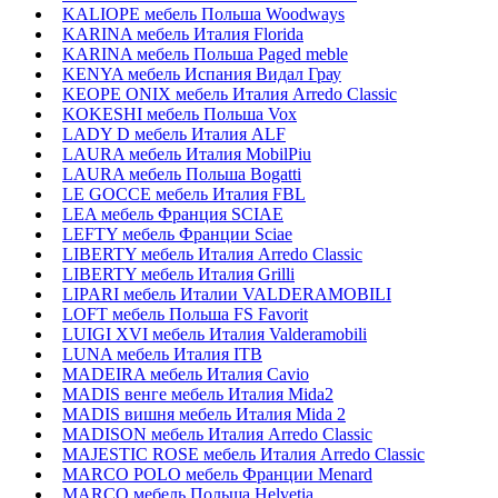
KALIOPE мебель Польша Woodways
KARINA мебель Италия Florida
KARINA мебель Польша Paged meble
KENYA мебель Испания Видал Грау
KEOPE ONIX мебель Италия Arredo Classic
KOKESHI мебель Польша Vox
LADY D мебель Италия ALF
LAURA мебель Италия MobilPiu
LAURA мебель Польша Bogatti
LE GOCCE мебель Италия FBL
LEA мебель Франция SCIAE
LEFTY мебель Франции Sciae
LIBERTY мебель Италия Arredo Classic
LIBERTY мебель Италия Grilli
LIPARI мебель Италии VALDERAMOBILI
LOFT мебель Польша FS Favorit
LUIGI XVI мебель Италия Valderamobili
LUNA мебель Италия ITB
MADEIRA мебель Италия Cavio
MADIS венге мебель Италия Mida2
MADIS вишня мебель Италия Mida 2
MADISON мебель Италия Arredo Classic
MAJESTIC ROSE мебель Италия Arredo Classic
MARCO POLO мебель Франции Menard
MARCO мебель Польша Helvetia