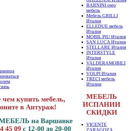
BARNINI oseo
мебель
Мебель GRILLI
Италия
ELLEDUE мебель
Италия
MOBIL PIU Италия
SAN LUCA Италия
STELLARE Италия
INTERSTYLE
Италия
VALDERAMOBILI
Италия
траница
VOLPI Италия
ироваться
TRECI мебель
ролем
Италии
связь
МЕБЕЛЬ
 чем купить мебель,
ИСПАНИИ
оните в Антураж!
СКИДКИ
 МЕБЕЛЬ на Варшавке
VICENTE
94 45 09
с 12-00 до 20-00
ZARAGOZA