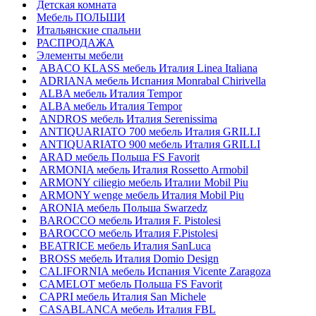
Детская комната
Мебель ПОЛЬШИ
Итальянские спальни
РАСПРОДАЖА
Элементы мебели
ABACO KLASS мебель Италия Linea Italiana
ADRIANA мебель Испания Monrabal Chirivella
ALBA мебель Италия Tempor
ALBA мебель Италия Tempor
ANDROS мебель Италия Serenissima
ANTIQUARIATO 700 мебель Италия GRILLI
ANTIQUARIATO 900 мебель Италия GRILLI
ARAD мебель Польша FS Favorit
ARMONIA мебель Италия Rossetto Armobil
ARMONY ciliegio мебель Италии Mobil Piu
ARMONY wenge мебель Италия Mobil Piu
ARONIA мебель Польша Swarzedz
BAROCCO мебель Италия F. Pistolesi
BAROCCO мебель Италия F.Pistolesi
BEATRICE мебель Италия SanLuca
BROSS мебель Италия Domio Design
CALIFORNIA мебель Испания Vicente Zaragoza
CAMELOT мебель Польша FS Favorit
CAPRI мебель Италия San Michele
CASABLANCA мебель Италия FBL