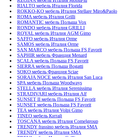
REGINA мебель Италия MobilPiu
RIALTO мебель Италия Florida
ROKKO-KO мебель Италия Stellare Miro&Paolo
ROMA мебель Италия Grilli
ROMANTIC мебель Польша Vox
RONDO мебель Италия GRILLI
ROYAL мебель Италия AGM Gimo
SAFFO мебель Италия Orme
SAMOS мебель Италия Orme
SAN MARCO мебель Польша FS Favorit
SAPHIR мебель Франция Menard
SCALA мебель Польша FS Favorit
SIERRA мебель Польша Bogatti
SOKO мебель Франция Sciae
SORAJA NOCE мебель Италия San Luca
SPA мебель Польша Woodways
STELLA мебель Италия Serenissima
STRADIVARI мебель Италия Alf
SUNSET II мебель Польша FS Favorit
SUNSET мебель Польша FS Favorit
TEA мебель Италия Volpi Gimo
TINEO мебель Китай
TOSCANA мебель Италия Comelgroup
TRENDY frassino мебель Италия SMA
TRENDY мебель Италия SMA