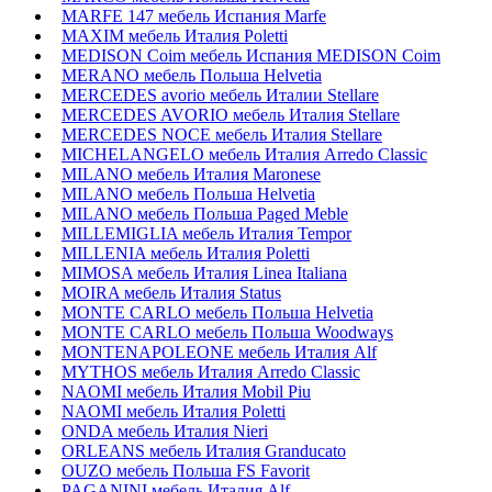
MARFE 147 мебель Испания Marfe
MAXIM мебель Италия Poletti
MEDISON Coim мебель Испания MEDISON Coim
MERANO мебель Польша Helvetia
MERCEDES avorio мебель Италии Stellare
MERCEDES AVORIO мебель Италия Stellare
MERCEDES NOCE мебель Италия Stellare
MICHELANGELO мебель Италия Arredo Classic
MILANO мебель Италия Maronese
MILANO мебель Польша Helvetia
MILANO мебель Польша Paged Meble
MILLEMIGLIA мебель Италия Tempor
MILLENIA мебель Италия Poletti
MIMOSA мебель Италия Linea Italiana
MOIRA мебель Италия Status
MONTE CARLO мебель Польша Helvetia
MONTE CARLO мебель Польша Woodways
MONTENAPOLEONE мебель Италия Alf
MYTHOS мебель Италия Arredo Classic
NAOMI мебель Италия Mobil Piu
NAOMI мебель Италия Poletti
ONDA мебель Италия Nieri
ORLEANS мебель Италия Granducato
OUZO мебель Польша FS Favorit
PAGANINI мебель Италия Alf