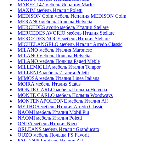
MARFE 147 мебель Испания Marfe
MAXIM мебель Италия Poletti
MEDISON Coim мебель Испания MEDISON Coim
MERANO мебель Польша Helvetia
MERCEDES avorio мебель Италии Stellare
MERCEDES AVORIO мебель Италия Stellare
MERCEDES NOCE мебель Италия Stellare
MICHELANGELO мебель Италия Arredo Classic
MILANO мебель Италия Maronese
MILANO мебель Польша Helvetia
MILANO мебель Польша Paged Meble
MILLEMIGLIA мебель Италия Tempor
MILLENIA мебель Италия Poletti
MIMOSA мебель Италия Linea Italiana
MOIRA мебель Италия Status
MONTE CARLO мебель Польша Helvetia
MONTE CARLO мебель Польша Woodways
MONTENAPOLEONE мебель Италия Alf
MYTHOS мебель Италия Arredo Classic
NAOMI мебель Италия Mobil Piu
NAOMI мебель Италия Poletti
ONDA мебель Италия Nieri
ORLEANS мебель Италия Granducato
OUZO мебель Польша FS Favorit
PAGANINI мебель Италия Alf