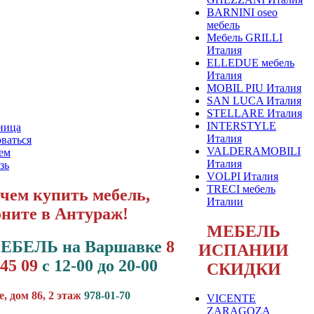
BARNINI oseo
мебель
Мебель GRILLI
Италия
ELLEDUE мебель
Италия
MOBIL PIU Италия
SAN LUCA Италия
STELLARE Италия
INTERSTYLE
ница
Италия
ваться
VALDERAMOBILI
ем
Италия
зь
VOLPI Италия
TRECI мебель
чем купить мебель,
Италии
оните в Антураж!
МЕБЕЛЬ
МЕБЕЛЬ на Варшавке
8
ИСПАНИИ
 45 09
с 12-00 до 20-00
СКИДКИ
, дом 86, 2 этаж
978-01-70
VICENTE
ZARAGOZA