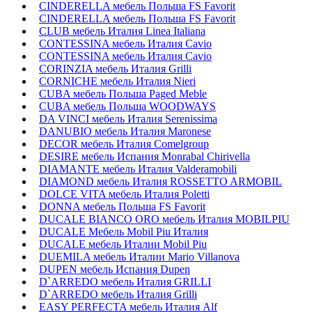
CINDERELLA мебель Польша FS Favorit
CINDERELLA мебель Польша FS Favorit
CLUB мебель Италия Linea Italiana
CONTESSINA мебель Италия Cavio
CONTESSINA мебель Италия Сavio
CORINZIA мебель Италия Grilli
CORNICHE мебель Италия Nieri
CUBA мебель Польша Paged Meble
CUBA мебель Польша WOODWAYS
DA VINCI мебель Италия Serenissima
DANUBIO мебель Италия Maronese
DECOR мебель Италия Comelgroup
DESIRE мебель Испания Monrabal Chirivella
DIAMANTE мебель Италия Valderamobili
DIAMOND мебель Италия ROSSETTO ARMOBIL
DOLCE VITA мебель Италия Poletti
DONNA мебель Польша FS Favorit
DUCALE BIANCO ORO мебель Италия MOBILPIU
DUCALE Мебель Mobil Piu Италия
DUCALE мебель Италии Mobil Piu
DUEMILA мебель Италии Mario Villanova
DUPEN мебель Испания Dupen
D`ARREDO мебель Италия GRILLI
D`ARREDO мебель Италия Grilli
EASY PERFECTA мебель Италия Alf