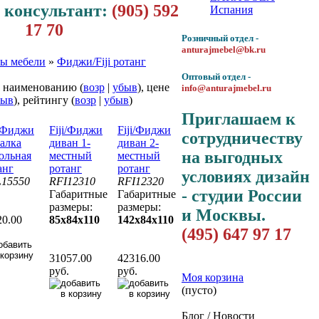
 консультант:
(905) 592
Испания
17 70
Розничный отдел -
anturajmebel@bk.ru
ы мебели
»
Фиджи/Fiji ротанг
Оптовый отдел -
: наименованию (
возр
|
убыв
), цене
info@anturajmebel.ru
быв
), рейтингу (
возр
|
убыв
)
Приглашаем к
i/Фиджи
Fiji/Фиджи
Fiji/Фиджи
сотрудничеству
алка
диван 1-
диван 2-
на выгодных
ольная
местный
местный
анг
ротанг
ротанг
условиях дизайн
15550
RFI12310
RFI12320
- студии России
Габаритные
Габаритные
размеры:
размеры:
и Москвы.
20.00
85x84x110
142x84x110
(495) 647 97 17
.
31057.00
42316.00
руб.
руб.
Моя корзина
(пусто)
Блог / Новости