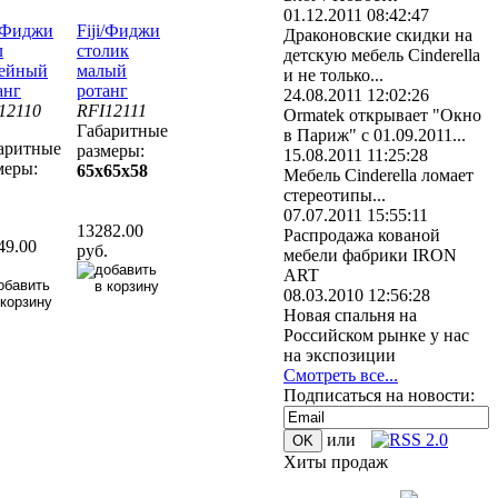
01.12.2011 08:42:47
i/Фиджи
Fiji/Фиджи
Драконовские скидки на
л
столик
детскую мебель Cinderella
ейный
малый
и не только...
анг
ротанг
24.08.2011 12:02:26
12110
RFI12111
Ormatek открывает "Окно
Габаритные
в Париж" с 01.09.2011...
аритные
размеры:
15.08.2011 11:25:28
меры:
65x65x58
Мебель Cinderella ломает
стереотипы...
07.07.2011 15:55:11
13282.00
Распродажа кованой
49.00
руб.
мебели фабрики IRON
.
ART
08.03.2010 12:56:28
Новая спальня на
Российском рынке у нас
на экспозиции
Смотреть все...
Подписаться на новости:
или
Хиты продаж