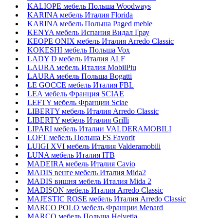
KALIOPE мебель Польша Woodways
KARINA мебель Италия Florida
KARINA мебель Польша Paged meble
KENYA мебель Испания Видал Грау
KEOPE ONIX мебель Италия Arredo Classic
KOKESHI мебель Польша Vox
LADY D мебель Италия ALF
LAURA мебель Италия MobilPiu
LAURA мебель Польша Bogatti
LE GOCCE мебель Италия FBL
LEA мебель Франция SCIAE
LEFTY мебель Франции Sciae
LIBERTY мебель Италия Arredo Classic
LIBERTY мебель Италия Grilli
LIPARI мебель Италии VALDERAMOBILI
LOFT мебель Польша FS Favorit
LUIGI XVI мебель Италия Valderamobili
LUNA мебель Италия ITB
MADEIRA мебель Италия Cavio
MADIS венге мебель Италия Mida2
MADIS вишня мебель Италия Mida 2
MADISON мебель Италия Arredo Classic
MAJESTIC ROSE мебель Италия Arredo Classic
MARCO POLO мебель Франции Menard
MARCO мебель Польша Helvetia