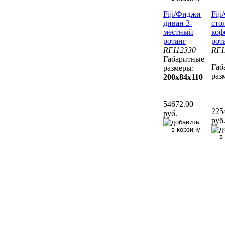
Fiji/Фиджи
Fij
диван 3-
сто
местный
коф
ротанг
рот
RFI12330
RFI
Габаритные
Габ
размеры:
раз
200x84x110
54672.00
225
руб.
руб