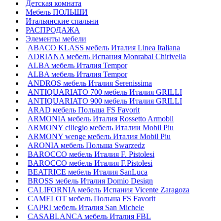
Детская комната
Мебель ПОЛЬШИ
Итальянские спальни
РАСПРОДАЖА
Элементы мебели
ABACO KLASS мебель Италия Linea Italiana
ADRIANA мебель Испания Monrabal Chirivella
ALBA мебель Италия Tempor
ALBA мебель Италия Tempor
ANDROS мебель Италия Serenissima
ANTIQUARIATO 700 мебель Италия GRILLI
ANTIQUARIATO 900 мебель Италия GRILLI
ARAD мебель Польша FS Favorit
ARMONIA мебель Италия Rossetto Armobil
ARMONY ciliegio мебель Италии Mobil Piu
ARMONY wenge мебель Италия Mobil Piu
ARONIA мебель Польша Swarzedz
BAROCCO мебель Италия F. Pistolesi
BAROCCO мебель Италия F.Pistolesi
BEATRICE мебель Италия SanLuca
BROSS мебель Италия Domio Design
CALIFORNIA мебель Испания Vicente Zaragoza
CAMELOT мебель Польша FS Favorit
CAPRI мебель Италия San Michele
CASABLANCA мебель Италия FBL