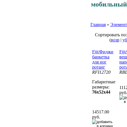
мобильный
Главная
»
Элемент
Сортировать по
(
возр
|
у
Fiji/Фиджи
Fij
банкетка
веш
для ног
нап
ротанг
рот
RFI12720
RBL
Габаритные
размеры:
111
76x52x44
руб
14517.00
руб.