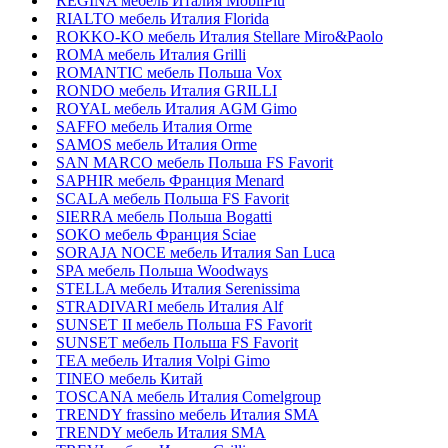
REGINA мебель Италия MobilPiu
RIALTO мебель Италия Florida
ROKKO-KO мебель Италия Stellare Miro&Paolo
ROMA мебель Италия Grilli
ROMANTIC мебель Польша Vox
RONDO мебель Италия GRILLI
ROYAL мебель Италия AGM Gimo
SAFFO мебель Италия Orme
SAMOS мебель Италия Orme
SAN MARCO мебель Польша FS Favorit
SAPHIR мебель Франция Menard
SCALA мебель Польша FS Favorit
SIERRA мебель Польша Bogatti
SOKO мебель Франция Sciae
SORAJA NOCE мебель Италия San Luca
SPA мебель Польша Woodways
STELLA мебель Италия Serenissima
STRADIVARI мебель Италия Alf
SUNSET II мебель Польша FS Favorit
SUNSET мебель Польша FS Favorit
TEA мебель Италия Volpi Gimo
TINEO мебель Китай
TOSCANA мебель Италия Comelgroup
TRENDY frassino мебель Италия SMA
TRENDY мебель Италия SMA