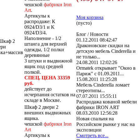
чешской
фабрики Iron
Art
.
Артикулы к
Моя корзина
распродаже: К
(пусто)
0924/D3/1 и K
0924/D3/4.
Блог / Новости
Наполнение - 1/2
01.12.2011 08:42:47
штанга для верхней
Драконовские скидки на
одежды, 1/2 полки
детскую мебель Cinderella и
деревянные
не только...
3 штуки и выдвижной
24.08.2011 12:02:26
ящик под средней
Ormatek открывает "Окно в
полкой.
Париж" с 01.09.2011...
СПЕЦ. ЦЕНА 33359
15.08.2011 11:25:28
руб.
Мебель Cinderella ломает
действует до
стереотипы...
исчерпания остатков на
07.07.2011 15:55:11
складе в Москве.
Распродажа кованой мебели
Шкаф 2 двери 2
фабрики IRON ART
внешних выдвижных
08.03.2010 12:56:28
ящика.
Новая спальня на
чешской
фабрики Iron
Российском рынке у нас на
Art
экспозиции
Артикулы к
Смотреть все...