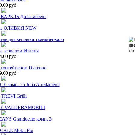
0.00 руб.
КВАРЕЛЬ Дива-мебель
ель ОЛИВИЯ NEW
ь для вешалки ткань/зеркало
 с зеркалом Италия
4.00 руб.
с контейнером Diamond
9.00 руб.
 комп. 25 Julia Arredamenti
 TREVI Grilli
INE VALDERAMOBILI
EANS Granducato комп. 3
CALE Mobil Piu