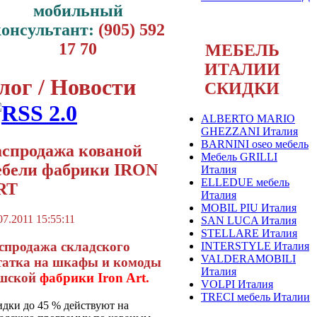
мобильный
консультант:
(905) 592
17 70
МЕБЕЛЬ
ИТАЛИИ
лог / Новости
СКИДКИ
ALBERTO MARIO
GHEZZANI Италия
BARNINI oseo мебель
аспродажа кованой
Мебель GRILLI
ебели фабрики IRON
Италия
ELLEDUE мебель
RT
Италия
MOBIL PIU Италия
07.2011 15:55:11
SAN LUCA Италия
STELLARE Италия
спродажа складского
INTERSTYLE Италия
VALDERAMOBILI
татка на шкафы и комоды
Италия
шской
фабрики Iron Art.
VOLPI Италия
TRECI мебель Италии
дки до 45 % действуют на