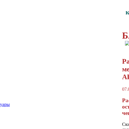
Б
Р
м
A
07.
Ра
суары
ос
че
Ски