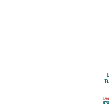
В
Вар
978