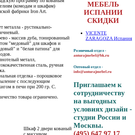
адскую программу по кованым
МЕБЕЛЬ
елиям (комодам и шкафам)
ИСПАНИИ
ской фабрики Iron Art.
СКИДКИ
т металла - рустикально-
ичневый.
VICENTE
ево - массив дуба, тонированный
ZARAGOZA Испания
том "медовый" для шкафов и
довый" и "белая патина" для
Розничный отдел -
одов.
anturajmebel@bk.ru
нотелый металл,
ококачественная сталь, ручная
Оптовый отдел -
ка.
info@anturajmebel.ru
альная отделка - порошковое
пыление с последующим
Приглашаем к
игом в печи при 200 гр. С.
сотрудничеству
ичество товара ограничено.
на выгодных
условиях дизайн -
студии России и
Москвы.
Шкаф 2 двери кованый
(495) 647 97 17
с массивом.