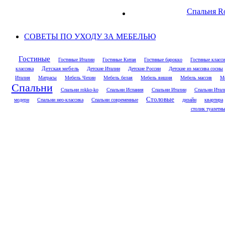
Спальня Ro
СОВЕТЫ ПО УХОДУ ЗА МЕБЕЛЬЮ
Гостиные
Гостиные Италии
Гостиные Китая
Гостиные барокко
Гостиные класси
классика
Детская мебель
Детские Италии
Детские России
Детские из массива сосны
Италия
Матрасы
Мебель Чехии
Мебель белая
Мебель вишня
Мебель массив
Ме
Спальни
Спальни rokko-ko
Спальни Испания
Спальни Италии
Спальни Итал
Столовые
модерн
Спальни нео-классика
Спальни современные
дизайн
квартира
столик туалетн