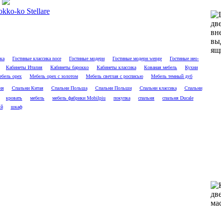
kko-ko Stellare
ка
Гостиные классика noce
Гостиные модерн
Гостиные модерн wenge
Гостиные нео-
Кабинеты Италия
Кабинеты барокко
Кабинеты классика
Кованая мебель
Кухни
бель орех
Мебель орех с золотом
Мебель светлая с росписью
Мебель темный дуб
ия
Спальни Китая
Спальни Польша
Спальни Польши
Спальни классика
Спальни
кровать
мебель
мебель фабрики Mobilpiu
покупка
спальня
спальня Ducale
ый
шкаф