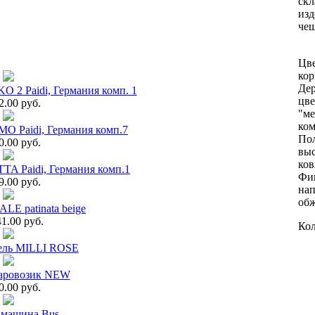
скл
изд
чеш
Цве
кор
Дер
 2 Paidi, Германия комп. 1
цве
2.00 руб.
"ме
ком
MO Paidi, Германия комп.7
Пол
0.00 руб.
выс
ков
TA Paidi, Германия комп.1
Фин
9.00 руб.
на
обж
LE patinata beige
1.00 руб.
Кол
бель MILLI ROSE
аровозик NEW
0.00 руб.
 машина Bus