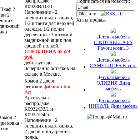
распродаже:
Подписаться на новости:
К0928В/D3/1.
Наполнение - 2
или
внешних выдв. ящика,
Хиты продаж
1/2 штанга для верхней
одежды, 1/2 полки
деревянные 3 штуки и
Детская мебель
выдвижной ящик под
CINDERELLA FS
средней полкой.
Favorit комп. 3
СПЕЦ. ЦЕНА 65559
руб.
Детская мебель
действует до
CAMELOT FS Favorit
исчерпания остатков на
складе в Москве.
Детская мебель
Комод 2 двери
ОЛИВИЯ Дива
чешской
фабрики Iron
мебель
Art
Артикулы к
Детская мебель
распродаже:
НИКОЛЬ Дива мебель
К0932/D3/1 и
К0932/D4/5.
Наполнение - 2
внешних выдв. ящика,
2 двери и внутренняя
полка.