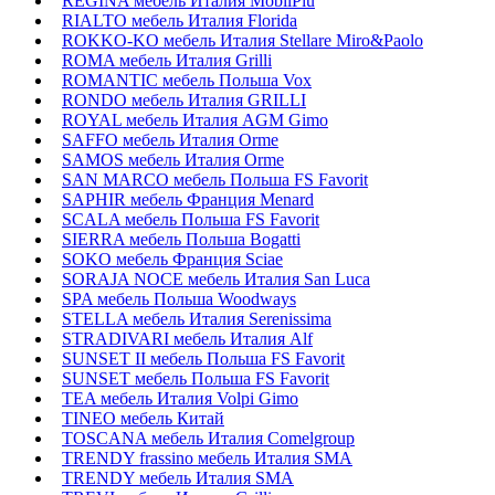
REGINA мебель Италия MobilPiu
RIALTO мебель Италия Florida
ROKKO-KO мебель Италия Stellare Miro&Paolo
ROMA мебель Италия Grilli
ROMANTIC мебель Польша Vox
RONDO мебель Италия GRILLI
ROYAL мебель Италия AGM Gimo
SAFFO мебель Италия Orme
SAMOS мебель Италия Orme
SAN MARCO мебель Польша FS Favorit
SAPHIR мебель Франция Menard
SCALA мебель Польша FS Favorit
SIERRA мебель Польша Bogatti
SOKO мебель Франция Sciae
SORAJA NOCE мебель Италия San Luca
SPA мебель Польша Woodways
STELLA мебель Италия Serenissima
STRADIVARI мебель Италия Alf
SUNSET II мебель Польша FS Favorit
SUNSET мебель Польша FS Favorit
TEA мебель Италия Volpi Gimo
TINEO мебель Китай
TOSCANA мебель Италия Comelgroup
TRENDY frassino мебель Италия SMA
TRENDY мебель Италия SMA