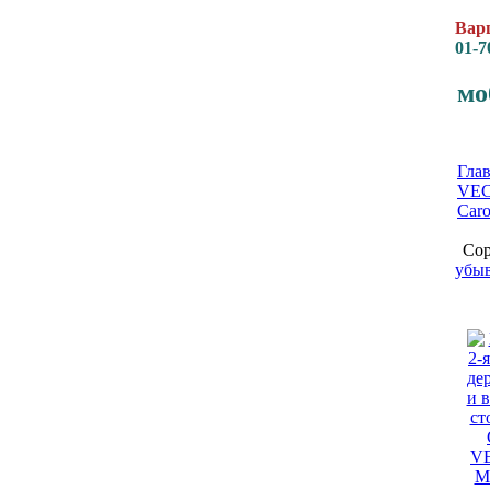
Варш
01-7
мо
Гла
VEC
Caro
Сор
убы