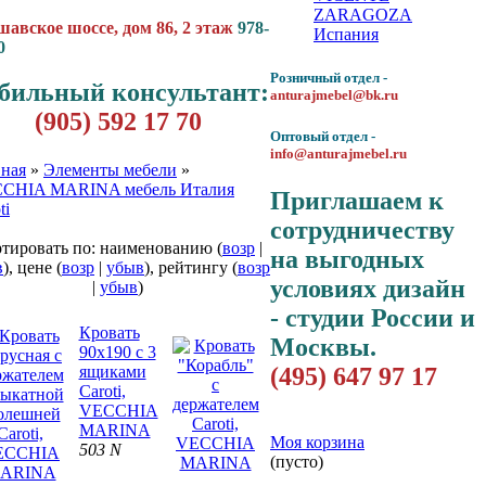
ZARAGOZA
авское шоссе, дом 86, 2 этаж
978-
Испания
0
Розничный отдел -
бильный консультант:
anturajmebel@bk.ru
(905) 592 17 70
Оптовый отдел -
info@anturajmebel.ru
вная
»
Элементы мебели
»
CHIA MARINA мебель Италия
Приглашаем к
ti
сотрудничеству
тировать по: наименованию (
возр
|
на выгодных
в
), цене (
возр
|
убыв
), рейтингу (
возр
условиях дизайн
|
убыв
)
- студии России и
Кровать
Москвы.
90х190 с 3
(495) 647 97 17
ящиками
Caroti,
VECCHIA
MARINA
Моя корзина
503 N
(пусто)