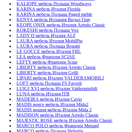
KALIOPE мебель Польша Woodways
KARINA мебель Италия Florida
KARINA мебель Польша Paged meble
KENYA мебель Испания Видал Грау
KEOPE ONIX мебель Италия Arredo Classic
KOKESHI мебель Польша Vox
LADY D мебель Италия ALF
LAURA мебель Италия MobilPiu
LAURA мебель Польша Bogatti
LE GOCCE мебель Италия FBL
LEA мебель Франция SCIAE
LEFTY мебель Франции Sciae
LIBERTY мебель Италия Arredo Classic
LIBERTY мебель Италия Grilli
LIPARI мебель Италии VALDERAMOBILI
LOFT мебель Польша FS Favorit
LUIGI XVI мебель Италия Valderamobili
LUNA мебель Италия ITB
MADEIRA мебель Италия Cavio
MADIS венге мебель Италия Mida2
MADIS вишня мебель Италия Mida 2
MADISON мебель Италия Arredo Classic
MAJESTIC ROSE мебель Италия Arredo Classic
MARCO POLO мебель Франции Menard
MARCO мебель Польша Helvetia