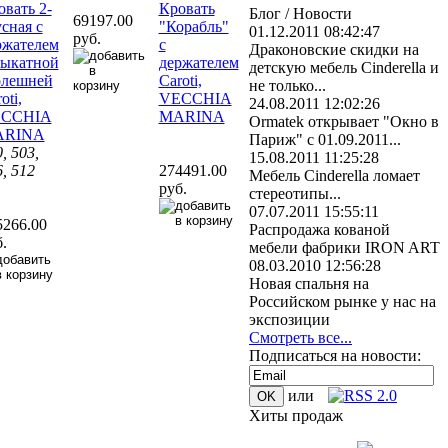
овать 2-
Кровать
Блог / Новости
69197.00
сная с
"Корабль"
01.12.2011 08:42:47
руб.
ржателем
с
Драконовские скидки на
выкатной
держателем
детскую мебель Cinderella и
олешней
Caroti,
не только...
oti,
VECCHIA
24.08.2011 12:02:26
CCHIA
MARINA
Ormatek открывает "Окно в
ARINA
Париж" с 01.09.2011...
, 503,
15.08.2011 11:25:28
, 512
274491.00
Мебель Cinderella ломает
руб.
стереотипы...
07.07.2011 15:55:11
5266.00
Распродажа кованой
.
мебели фабрики IRON ART
08.03.2010 12:56:28
Новая спальня на
Российском рынке у нас на
экспозиции
Смотреть все...
Подписаться на новости:
или
Хиты продаж