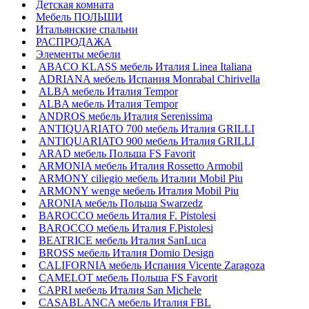
Детская комната
Мебель ПОЛЬШИ
Итальянские спальни
РАСПРОДАЖА
Элементы мебели
ABACO KLASS мебель Италия Linea Italiana
ADRIANA мебель Испания Monrabal Chirivella
ALBA мебель Италия Tempor
ALBA мебель Италия Tempor
ANDROS мебель Италия Serenissima
ANTIQUARIATO 700 мебель Италия GRILLI
ANTIQUARIATO 900 мебель Италия GRILLI
ARAD мебель Польша FS Favorit
ARMONIA мебель Италия Rossetto Armobil
ARMONY ciliegio мебель Италии Mobil Piu
ARMONY wenge мебель Италия Mobil Piu
ARONIA мебель Польша Swarzedz
BAROCCO мебель Италия F. Pistolesi
BAROCCO мебель Италия F.Pistolesi
BEATRICE мебель Италия SanLuca
BROSS мебель Италия Domio Design
CALIFORNIA мебель Испания Vicente Zaragoza
CAMELOT мебель Польша FS Favorit
CAPRI мебель Италия San Michele
CASABLANCA мебель Италия FBL