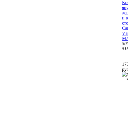
Кр
яру
де
и 
ст
Car
VE
M
500
516
17
руб