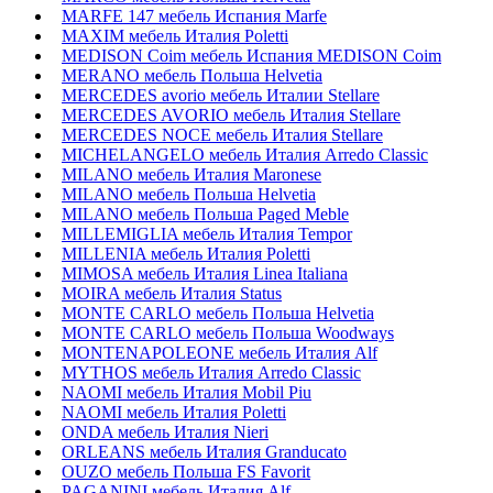
MARFE 147 мебель Испания Marfe
MAXIM мебель Италия Poletti
MEDISON Coim мебель Испания MEDISON Coim
MERANO мебель Польша Helvetia
MERCEDES avorio мебель Италии Stellare
MERCEDES AVORIO мебель Италия Stellare
MERCEDES NOCE мебель Италия Stellare
MICHELANGELO мебель Италия Arredo Classic
MILANO мебель Италия Maronese
MILANO мебель Польша Helvetia
MILANO мебель Польша Paged Meble
MILLEMIGLIA мебель Италия Tempor
MILLENIA мебель Италия Poletti
MIMOSA мебель Италия Linea Italiana
MOIRA мебель Италия Status
MONTE CARLO мебель Польша Helvetia
MONTE CARLO мебель Польша Woodways
MONTENAPOLEONE мебель Италия Alf
MYTHOS мебель Италия Arredo Classic
NAOMI мебель Италия Mobil Piu
NAOMI мебель Италия Poletti
ONDA мебель Италия Nieri
ORLEANS мебель Италия Granducato
OUZO мебель Польша FS Favorit
PAGANINI мебель Италия Alf