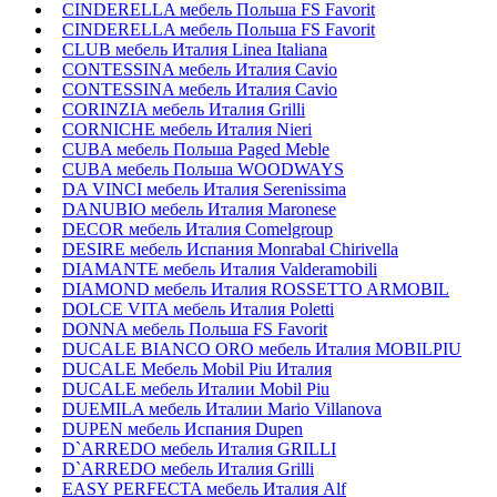
CINDERELLA мебель Польша FS Favorit
CINDERELLA мебель Польша FS Favorit
CLUB мебель Италия Linea Italiana
CONTESSINA мебель Италия Cavio
CONTESSINA мебель Италия Сavio
CORINZIA мебель Италия Grilli
CORNICHE мебель Италия Nieri
CUBA мебель Польша Paged Meble
CUBA мебель Польша WOODWAYS
DA VINCI мебель Италия Serenissima
DANUBIO мебель Италия Maronese
DECOR мебель Италия Comelgroup
DESIRE мебель Испания Monrabal Chirivella
DIAMANTE мебель Италия Valderamobili
DIAMOND мебель Италия ROSSETTO ARMOBIL
DOLCE VITA мебель Италия Poletti
DONNA мебель Польша FS Favorit
DUCALE BIANCO ORO мебель Италия MOBILPIU
DUCALE Мебель Mobil Piu Италия
DUCALE мебель Италии Mobil Piu
DUEMILA мебель Италии Mario Villanova
DUPEN мебель Испания Dupen
D`ARREDO мебель Италия GRILLI
D`ARREDO мебель Италия Grilli
EASY PERFECTA мебель Италия Alf