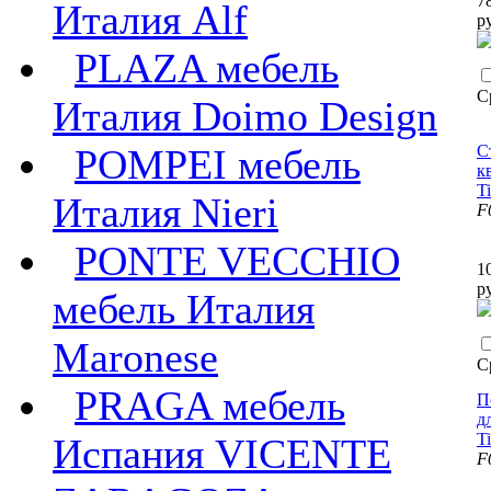
7
Италия Alf
р
PLAZA мебель
С
Италия Doimo Design
С
POMPEI мебель
к
T
Италия Nieri
F
PONTE VECCHIO
1
р
мебель Италия
Maronese
С
PRAGA мебель
П
д
T
Испания VICENTE
F