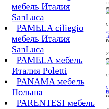
1
мебель Италия
р
SanLuca
С
PAMELA ciliegio
Д
мебель Италия
T
F
SanLuca
2
PAMELA мебель
р
Италия Poletti
С
PANAMA мебель
С
Польша
F
F
PARENTESI мебель