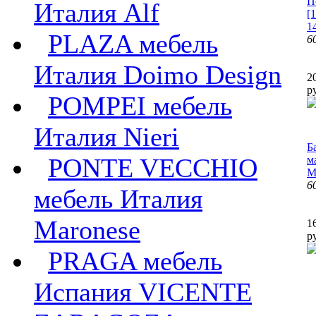
П
Италия Alf
[
1
PLAZA мебель
6
Италия Doimo Design
2
р
POMPEI мебель
Италия Nieri
Б
PONTE VECCHIO
м
M
6
мебель Италия
Maronese
1
р
PRAGA мебель
Испания VICENTE