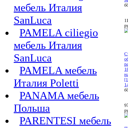
мебель Италия
6
SanLuca
1
р
PAMELA ciliegio
мебель Италия
С
SanLuca
о
р
PAMELA мебель
1
н
Италия Poletti
[
1
6
PANAMA мебель
Польша
9
р
PARENTESI мебель