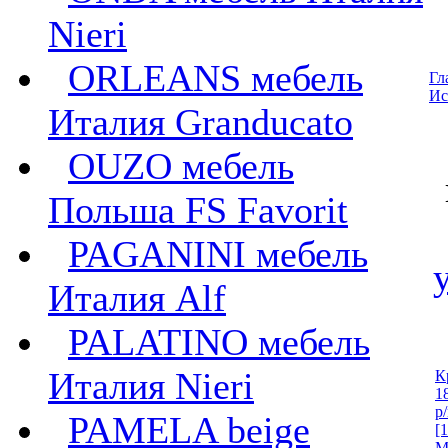
Nieri
ORLEANS мебель
Гл
Ис
Италия Granducato
OUZO мебель
Польша FS Favorit
PAGANINI мебель
Италия Alf
PALATINO мебель
Италия Nieri
К
1
р
PAMELA beige
[
M