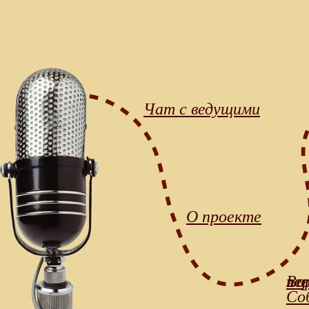
Чат с ведущими
О проекте
Во
эл
пер
Со