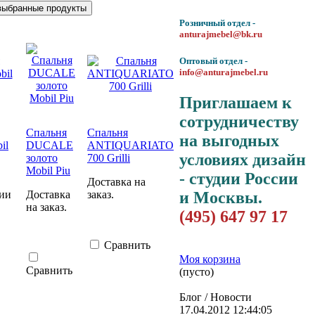
Розничный отдел -
anturajmebel@bk.ru
Оптовый отдел -
info@anturajmebel.ru
Приглашаем к
сотрудничеству
Спальня
Спальня
на выгодных
il
DUCALE
ANTIQUARIATO
условиях дизайн
золото
700 Grilli
Mobil Piu
- студии России
Доставка на
и Москвы.
лии
Доставка
заказ.
на заказ.
(495) 647 97 17
Сравнить
Моя корзина
Сравнить
(пусто)
Блог / Новости
17.04.2012 12:44:05