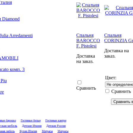
Италия
м Diamond
Спальня
Спальня
lia Arredamenti
BAROCCO
CORINZIA Gri
F. Pistolesi
Доставка на
Доставка
заказ.
AMOBILI
на заказ.
ato комп. 3
Цвет:
Piu
Сравнить
Сравнить
re
иные барокко
Гостиные белые
Гостиные кантри
ская мебель
Детские Италии
Детские России
аная мебель
Кухни Италия
Матрасы
Матрасы