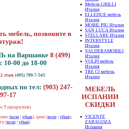
Мебель GRILLI
Италия
ELLEDUE мебель
Италия
MOBIL PIU Италия
SAN LUCA Италия
ь мебель, позвоните в
STELLARE Италия
нтураж!
INTERSTYLE
Италия
VALDERAMOBILI
Ь на Варшавке
8 (499)
Италия
VOLPI мебель
с 10-00 до 18-00
Италия
TRE CI мебель
 2 этаж
(495) 789-7-543
Италии
одных по тел:
(903) 247-
МЕБЕЛЬ
97-17
ИСПАНИИ
СКИДКИ
но
7
продукт(ов)
VICENTE
нию (
возр
|
убыв
), цене (
возр
|
убыв
),
ZARAGOZA
гу (
возр
|
убыв
)
Испания