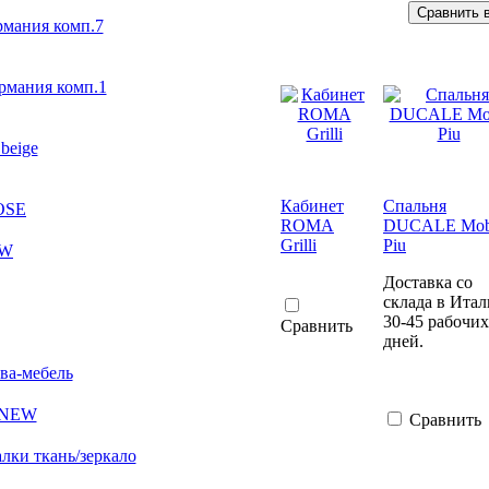
рмания комп.7
рмания комп.1
beige
Кабинет
Спальня
ROSE
ROMA
DUCALE Mob
Grilli
Piu
EW
Доставка со
склада в Ита
30-45 рабочих
Сравнить
дней.
ва-мебель
 NEW
Сравнить
ки ткань/зеркало