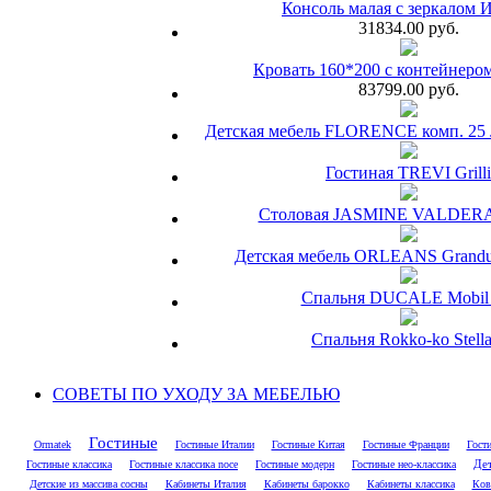
Консоль малая с зеркалом 
31834.00 руб.
Кровать 160*200 с контейнеро
83799.00 руб.
Детская мебель FLORENCE комп. 25 Ju
Гостиная TREVI Grilli
Столовая JASMINE VALDER
Детская мебель ORLEANS Granduc
Спальня DUCALE Mobil 
Спальня Rokko-ko Stella
СОВЕТЫ ПО УХОДУ ЗА МЕБЕЛЬЮ
Гостиные
Ormatek
Гостиные Италии
Гостиные Китая
Гостиные Франции
Гост
Гостиные классика
Гостиные классика noce
Гостиные модерн
Гостиные нео-классика
Дет
Детские из массива сосны
Кабинеты Италия
Кабинеты барокко
Кабинеты классика
Ков