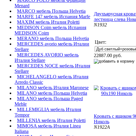
MARCO POLO мебель Франции
Menard
MARCO мебель Польша Helvetia
Двухъярусная крова
MARFE 147 мебель Испания Marfe
лестница слева Ник
MAXIM мебель Италия Poletti
N1932
MEDISON Coim мебель Испания
MEDISON Coim
MERANO мебель Польша Helvetia
Цвет:
MERCEDES avorio мебель Италии
Stellare
MERCEDES AVORIO мебель
22887.00 руб.
Италия Stellare
MERCEDES NOCE мебель Италия
Stellare
MICHELANGELO мебель Италия
Arredo Classic
MILANO мебель Италия Maronese
MILANO мебель Польша Helvetia
MILANO мебель Польша Paged
Meble
MILLEMIGLIA мебель Италия
Tempor
Кровать с ящиком 9
MILLENIA мебель Италия Poletti
Николь
MIMOSA мебель Италия Linea
N1922A
Italiana