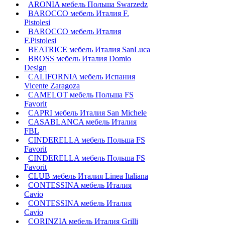
ARONIA мебель Польша Swarzedz
BAROCCO мебель Италия F.
Pistolesi
BAROCCO мебель Италия
F.Pistolesi
BEATRICE мебель Италия SanLuca
BROSS мебель Италия Domio
Design
CALIFORNIA мебель Испания
Vicente Zaragoza
CAMELOT мебель Польша FS
Favorit
CAPRI мебель Италия San Michele
CASABLANCA мебель Италия
FBL
CINDERELLA мебель Польша FS
Favorit
CINDERELLA мебель Польша FS
Favorit
CLUB мебель Италия Linea Italiana
CONTESSINA мебель Италия
Cavio
CONTESSINA мебель Италия
Сavio
CORINZIA мебель Италия Grilli