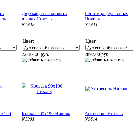
ть
Двухъярусная кровать
Лестница деревянная
оль
правая Николь
Николь
N1932
N1933
Цвет:
Цвет:
22887.00 руб.
2897.00 руб.
0х190
Кровать 90х190 Николь
Антресоль Николь
N1901
N0614