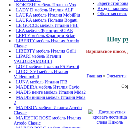
Зарегистрирова
KOKESHI мебель Польша Vox
Вход с паролем
LADY D мебель Италия ALF
Обратная связь
LAURA мебель Италия MobilPiu
LAURA мебель Польша Bogatti
LE GOCCE мебель Италия FBL
LEA мебель Франция SCIAE
LEFTY мебель Франции Sciae
Шоу р
LIBERTY мебель Италия Arredo
Classic
LIBERTY мебель Италия Grilli
Варшавское шоссе, 
LIPARI мебель Италии
VALDERAMOBILI
LOFT мебель Польша FS Favorit
LUIGI XVI мебель Италия
Главная
»
Элементы 
Valderamobili
LUNA мебель Италия ITB
Сор
MADEIRA мебель Италия Cavio
MADIS венге мебель Италия Mida2
MADIS вишня мебель Италия Mida
2
MADISON мебель Италия Arredo
Classic
MAJESTIC ROSE мебель Италия
Arredo Classic