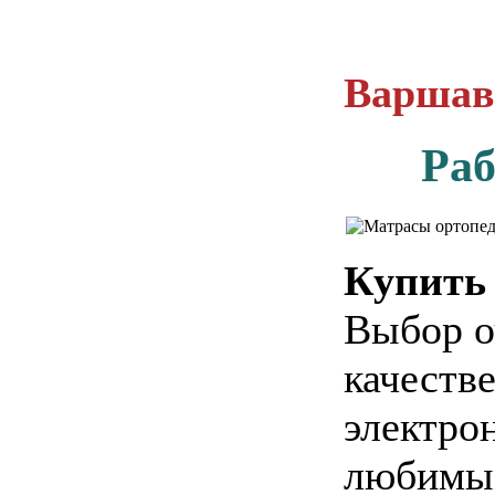
Варшавс
Раб
Купить
Выбор о
качеств
электро
любимым