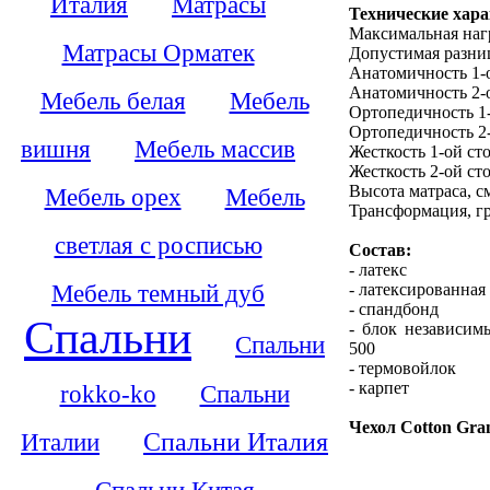
Италия
Матрасы
Технические хар
Максимальная нагр
Матрасы Орматек
Допустимая разниц
Анатомичность 1-
Анатомичность 2-
Мебель белая
Мебель
Ортопедичность 1
Ортопедичность 2-
вишня
Мебель массив
Жесткость 1-ой ст
Жесткость 2-ой ст
Высота матраса, с
Мебель орех
Мебель
Трансформация, гр
светлая с росписью
Состав:
- латекс
Мебель темный дуб
- латексированная
- спандбонд
Спальни
- блок независи
Спальни
500
- термовойлок
- карпет
rokko-ko
Спальни
Чехол Cotton Gra
Италии
Спальни Италия
Спальни Китая