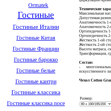
Ormatek
Технические хар
Гостиные
Максимальная нагр
Допустимая разниц
Анатомичность 1-
Гостиные Италии
Анатомичность 2-
Ортопедичность 1
Ортопедичность 2
Гостиные Китая
Жесткость 1-ой ст
Жесткость 2-ой ст
Гостиные Франции
Высота матраса, с
Трансформация, гр
Гостиные барокко
Состав:
- многозональ
Гостиные белые
искусственного ла
Гостиные кантри
Чехол Cotton Gra
Гостиные классика
Размер:
Гостиные классика noce