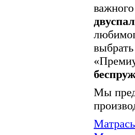
важного
двуспа
любимог
выбрат
«Премиу
беспру
Мы пред
произво
Матрасы