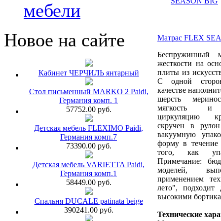
мебели
Новое на сайте
Матрас FLEX SE
Беспружинный м
жесткости на осн
плиты из искусств
Кабинет ЧЕРЧИЛЬ янтарный
С одной сторо
качестве наполнит
Стол письменный MARKO 2 Paidi,
шерсть мерино
Германия комп. 1
мягкость и 
57752.00 руб.
циркуляцию к
скручен в руло
Детская мебель FLEXIMO Paidi,
вакуумную упако
Германия комп.7
форму в течение 
73390.00 руб.
того, как упа
Примечание: бю
Детская мебель VARIETTA Paidi,
моделей, вы
Германия комп.1
применением тех
58449.00 руб.
лето", подходит 
высокими бортика
Спальня DUCALE patinata beige
390241.00 руб.
Технические хар