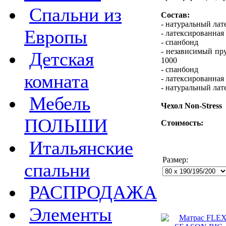
Спальни из
Состав:
- натуральный лат
Европы
- латексированная
- спанбонд
- независимый пр
Детская
1000
- спанбонд
комната
- латексированная
- натуральный лат
Мебель
Чехол Non-Stress
ПОЛЬШИ
Стоимость:
Итальянские
Размер:
спальни
РАСПРОДАЖА
Элементы