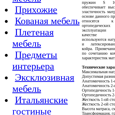
пружин S 10
Прихожие
обеспечивает вы
эластичность мат
основе данного п
Кованая мебель
относятся к
ортопедическ
Плетеная
эксплуатации
качестве на
используются нат
мебель
и латексирован
койра. Примечани
Предметы
по сочетанию к
характеристик мат
интерьера
Технические хар
Максимальная нагр
Эксклюзивная
Допустимая разниц
Анатомичность 1-
мебель
Анатомичность 2-
Ортопедичность 1
Ортопедичность 2
Итальянские
Жесткость 1-ой ст
Жесткость 2-ой ст
гостиные
Высота матраса, с
Трансформация, гр