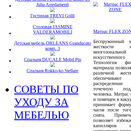
Julia Arredamenti
Гостиная TREVI Grilli
Столовая JASMINE
Матрас FLEX ZO
VALDERAMOBILI
Беспружинный м
Детская мебель ORLEANS Granducato
жесткости 
комп. 3
многозональн
искусственно
Спальня DUCALE Mobil Piu
Технология фи
материала позволя
Спальня Rokko-ko Stellare
различной жест
обеспечивают
распределени
СОВЕТЫ ПО
точечную под
человека. Матрас 
УХОДУ ЗА
и помещен в ваку
принимает форм
часов после того
МЕБЕЛЬЮ
снята. Примеч
позволяет избежа
капилляров 
циркуляцию крови 