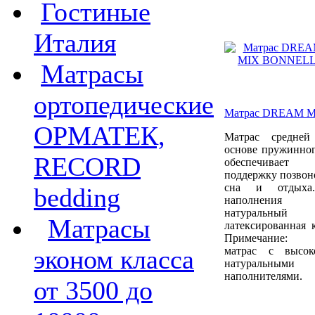
Гостиные
Италия
Матрасы
ортопедические
Матрас DREAM 
ОРМАТЕК,
Матрас средней
основе пружинног
RECORD
обеспечивае
поддержку позвон
сна и отдыха
bedding
наполнения и
натуральны
Матрасы
латексированная к
Примечание: 
эконом класса
матрас с высок
натуральными 
наполнителями.
от 3500 до