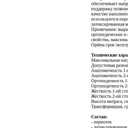
обеспечивает нап
поддержку позвон
качестве наполнен
используются пер
латексированная к
Примечание: выр
ортопедические и
свойства, максим
Optima срок экспл
Технические хар
Максимальная нагр
Допустимая разниц
Анатомичность 1-
Анатомичность 2-
Ортопедичность 1
Ортопедичность 2
Жесткость 1-ой ст
Жесткость 2-ой ст
Высота матраса, с
Трансформация, гр
Состав:
- периотек
- латексированная