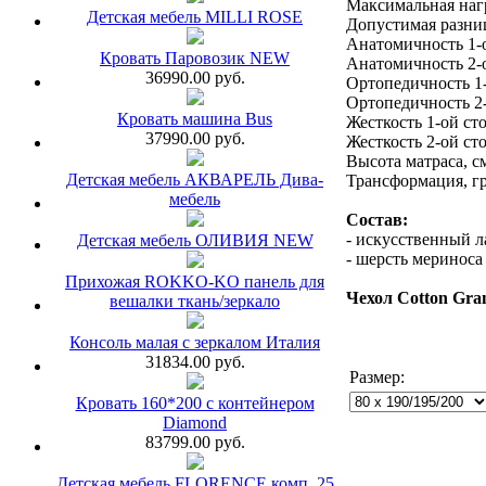
Максимальная нагр
Детская мебель MILLI ROSE
Допустимая разниц
Анатомичность 1-
Кровать Паровозик NEW
Анатомичность 2-
36990.00 руб.
Ортопедичность 1
Ортопедичность 2
Кровать машина Bus
Жесткость 1-ой ст
37990.00 руб.
Жесткость 2-ой ст
Высота матраса, с
Детская мебель АКВАРЕЛЬ Дива-
Трансформация, гр
мебель
Состав:
- искусственный л
Детская мебель ОЛИВИЯ NEW
- шерсть мериноса
Прихожая ROKKO-KO панель для
Чехол Cotton Gra
вешалки ткань/зеркало
Консоль малая с зеркалом Италия
31834.00 руб.
Размер:
Кровать 160*200 с контейнером
Diamond
83799.00 руб.
Детская мебель FLORENCE комп. 25