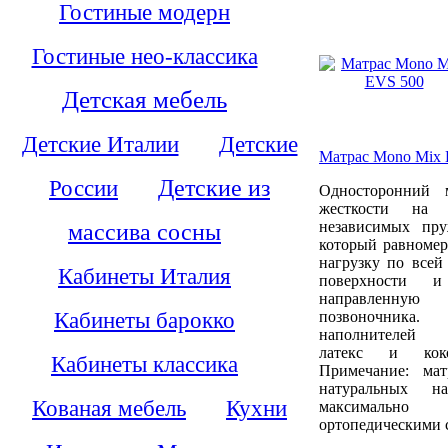
Гостиные модерн
Гостиные нео-классика
Детская мебель
Детские Италии
Детские
Матрас Mono Mix 
России
Детские из
Односторонний 
жесткости на 
независимых пр
массива сосны
который равномер
нагрузку по всей
Кабинеты Италия
поверхности и
направленну
Кабинеты барокко
позвоночника
наполнителей 
латекс и коко
Кабинеты классика
Примечание: ма
натуральных н
Кованая мебель
Кухни
максимально 
ортопедическими 