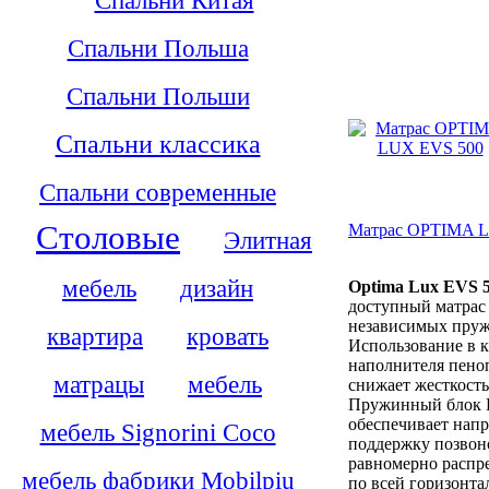
Спальни Польша
Спальни Польши
Спальни классика
Спальни современные
Столовые
Матрас OPTIMA 
Элитная
мебель
дизайн
Optima Lux EVS 
доступный матрас 
независимых пруж
квартира
кровать
Использование в к
наполнителя пено
матрацы
мебель
снижает жесткость
Пружинный блок 
обеспечивает нап
мебель Signorini Coco
поддержку позвон
равномерно распре
мебель фабрики Mobilpiu
по всей горизонта