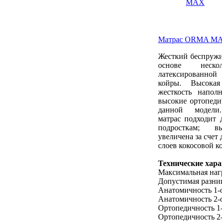
Матрас ORMA M
Жесткий беспружи
основе неско
латексированн
койры. Высока
жесткость наполн
высокие ортопеди
данной модели
матрас подходит 
подросткам; в
увеличена за счет
слоев кокосовой к
Технические хар
Максимальная нагр
Допустимая разниц
Анатомичность 1-
Анатомичность 2-
Ортопедичность 1
Ортопедичность 2