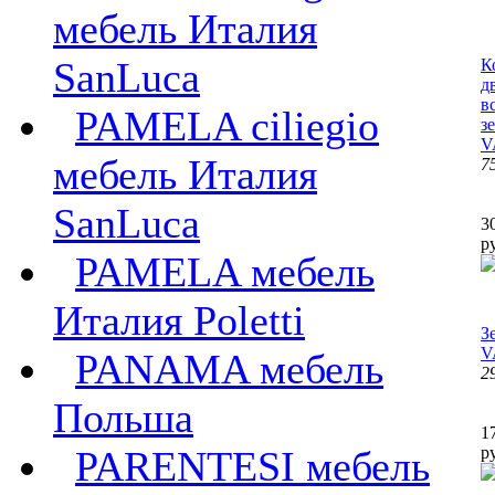
мебель Италия
SanLuca
К
д
в
PAMELA ciliegio
з
V
мебель Италия
7
SanLuca
3
р
PAMELA мебель
Италия Poletti
З
V
PANAMA мебель
2
Польша
1
PARENTESI мебель
р