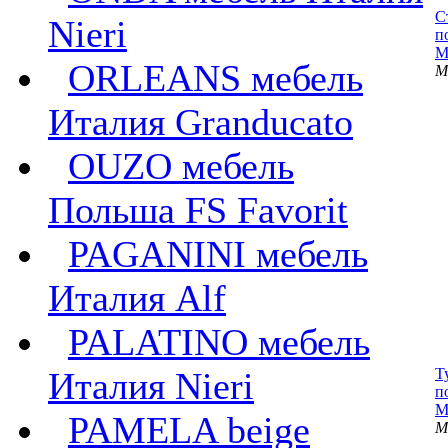
С
Nieri
п
M
ORLEANS мебель
M
Италия Granducato
OUZO мебель
Польша FS Favorit
PAGANINI мебель
Италия Alf
PALATINO мебель
Италия Nieri
Т
п
M
PAMELA beige
M