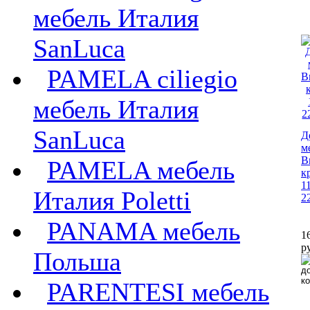
мебель Италия
SanLuca
PAMELA ciliegio
мебель Италия
SanLuca
Д
м
В
PAMELA мебель
к
1
Италия Poletti
2
PANAMA мебель
1
р
Польша
PARENTESI мебель