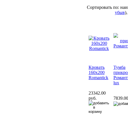
Сортировать по: на
убыв
)
Кровать
Тумба
160х200
прикро
Romantick
Романт
lux
23342.00
руб.
7839.00