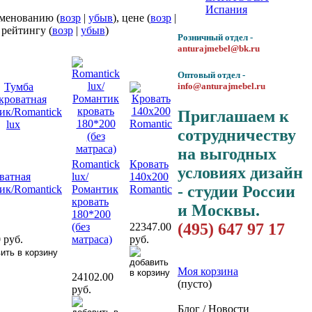
Испания
именованию (
возр
|
убыв
), цене (
возр
|
, рейтингу (
возр
|
убыв
)
Розничный отдел -
anturajmebel@bk.ru
Оптовый отдел -
info@anturajmebel.ru
Приглашаем к
сотрудничеству
на выгодных
Romantick
Кровать
условиях дизайн
ватная
lux/
140х200
- студии России
ик/Romantick
Романтик
Romantic
кровать
и Москвы.
180*200
(495) 647 97 17
(без
22347.00
 руб.
матраса)
руб.
Моя корзина
24102.00
(пусто)
руб.
Блог / Новости