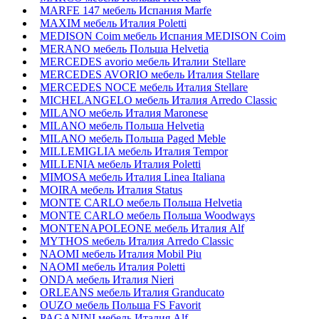
MARFE 147 мебель Испания Marfe
MAXIM мебель Италия Poletti
MEDISON Coim мебель Испания MEDISON Coim
MERANO мебель Польша Helvetia
MERCEDES avorio мебель Италии Stellare
MERCEDES AVORIO мебель Италия Stellare
MERCEDES NOCE мебель Италия Stellare
MICHELANGELO мебель Италия Arredo Classic
MILANO мебель Италия Maronese
MILANO мебель Польша Helvetia
MILANO мебель Польша Paged Meble
MILLEMIGLIA мебель Италия Tempor
MILLENIA мебель Италия Poletti
MIMOSA мебель Италия Linea Italiana
MOIRA мебель Италия Status
MONTE CARLO мебель Польша Helvetia
MONTE CARLO мебель Польша Woodways
MONTENAPOLEONE мебель Италия Alf
MYTHOS мебель Италия Arredo Classic
NAOMI мебель Италия Mobil Piu
NAOMI мебель Италия Poletti
ONDA мебель Италия Nieri
ORLEANS мебель Италия Granducato
OUZO мебель Польша FS Favorit
PAGANINI мебель Италия Alf