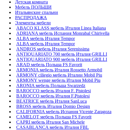
Детская комната
Мебель ПОЛЬШИ
Итальянские спальни
РАСПРОДАЖА
Элементы мебели
ABACO KLASS мебель Италия Linea Italiana
ADRIANA мебель Испания Monrabal Chirivella
ALBA мебель Италия Tempor
ALBA мебель Италия Tempor
ANDROS мебель Италия Serenissima
ANTIQUARIATO 700 мебель Италия GRILLI
ANTIQUARIATO 900 мебель Италия GRILLI
ARAD мебель Польша FS Favorit
ARMONIA мебель Италия Rossetto Armobil
ARMONY ciliegio мебель Италии Mobil Piu
ARMONY wenge мебель Италия Mobil Piu
ARONIA мебель Польша Swarzedz
BAROCCO мебель Италия F. Pistolesi
BAROCCO мебель Италия F.Pistolesi
BEATRICE мебель Италия SanLuca
BROSS мебель Италия Domio Design
CALIFORNIA мебель Испания Vicente Zaragoza
CAMELOT мебель Польша FS Favorit
CAPRI мебель Италия San Michele
CASABLANCA мебель Италия FBL