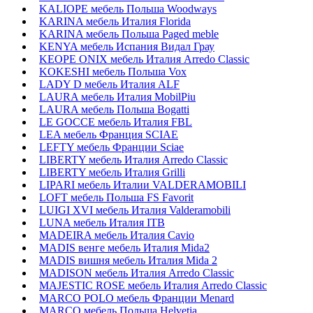
KALIOPE мебель Польша Woodways
KARINA мебель Италия Florida
KARINA мебель Польша Paged meble
KENYA мебель Испания Видал Грау
KEOPE ONIX мебель Италия Arredo Classic
KOKESHI мебель Польша Vox
LADY D мебель Италия ALF
LAURA мебель Италия MobilPiu
LAURA мебель Польша Bogatti
LE GOCCE мебель Италия FBL
LEA мебель Франция SCIAE
LEFTY мебель Франции Sciae
LIBERTY мебель Италия Arredo Classic
LIBERTY мебель Италия Grilli
LIPARI мебель Италии VALDERAMOBILI
LOFT мебель Польша FS Favorit
LUIGI XVI мебель Италия Valderamobili
LUNA мебель Италия ITB
MADEIRA мебель Италия Cavio
MADIS венге мебель Италия Mida2
MADIS вишня мебель Италия Mida 2
MADISON мебель Италия Arredo Classic
MAJESTIC ROSE мебель Италия Arredo Classic
MARCO POLO мебель Франции Menard
MARCO мебель Польша Helvetia