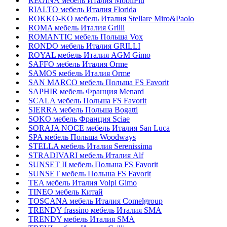
REGINA мебель Италия MobilPiu
RIALTO мебель Италия Florida
ROKKO-KO мебель Италия Stellare Miro&Paolo
ROMA мебель Италия Grilli
ROMANTIC мебель Польша Vox
RONDO мебель Италия GRILLI
ROYAL мебель Италия AGM Gimo
SAFFO мебель Италия Orme
SAMOS мебель Италия Orme
SAN MARCO мебель Польша FS Favorit
SAPHIR мебель Франция Menard
SCALA мебель Польша FS Favorit
SIERRA мебель Польша Bogatti
SOKO мебель Франция Sciae
SORAJA NOCE мебель Италия San Luca
SPA мебель Польша Woodways
STELLA мебель Италия Serenissima
STRADIVARI мебель Италия Alf
SUNSET II мебель Польша FS Favorit
SUNSET мебель Польша FS Favorit
TEA мебель Италия Volpi Gimo
TINEO мебель Китай
TOSCANA мебель Италия Comelgroup
TRENDY frassino мебель Италия SMA
TRENDY мебель Италия SMA