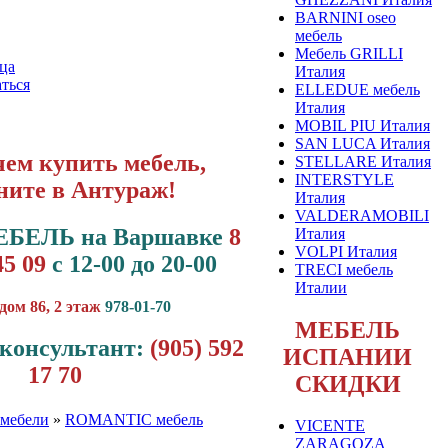
BARNINI oseo
мебель
Мебель GRILLI
ца
Италия
ться
ELLEDUE мебель
Италия
MOBIL PIU Италия
SAN LUCA Италия
ем купить мебель,
STELLARE Италия
INTERSTYLE
ните в Антураж!
Италия
VALDERAMOBILI
ЕБЕЛЬ на Варшавке
8
Италия
VOLPI Италия
45 09
с 12-00 до 20-00
TRECI мебель
Италии
дом 86, 2 этаж
978-01-70
МЕБЕЛЬ
консультант:
(905) 592
ИСПАНИИ
17 70
СКИДКИ
мебели
»
ROMANTIC мебель
VICENTE
ZARAGOZA