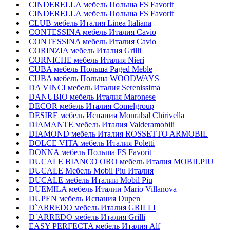
CINDERELLA мебель Польша FS Favorit
CINDERELLA мебель Польша FS Favorit
CLUB мебель Италия Linea Italiana
CONTESSINA мебель Италия Cavio
CONTESSINA мебель Италия Сavio
CORINZIA мебель Италия Grilli
CORNICHE мебель Италия Nieri
CUBA мебель Польша Paged Meble
CUBA мебель Польша WOODWAYS
DA VINCI мебель Италия Serenissima
DANUBIO мебель Италия Maronese
DECOR мебель Италия Comelgroup
DESIRE мебель Испания Monrabal Chirivella
DIAMANTE мебель Италия Valderamobili
DIAMOND мебель Италия ROSSETTO ARMOBIL
DOLCE VITA мебель Италия Poletti
DONNA мебель Польша FS Favorit
DUCALE BIANCO ORO мебель Италия MOBILPIU
DUCALE Мебель Mobil Piu Италия
DUCALE мебель Италии Mobil Piu
DUEMILA мебель Италии Mario Villanova
DUPEN мебель Испания Dupen
D`ARREDO мебель Италия GRILLI
D`ARREDO мебель Италия Grilli
EASY PERFECTA мебель Италия Alf