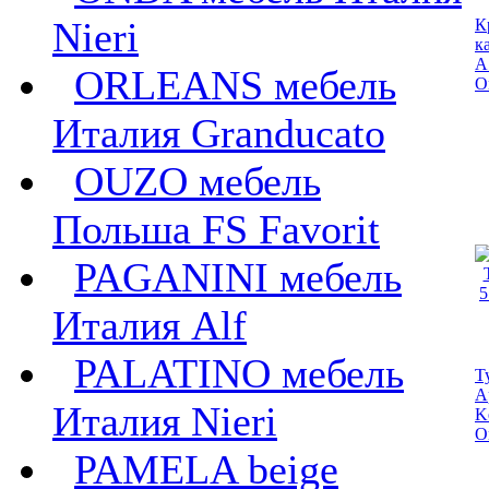
Nieri
К
к
А
ORLEANS мебель
O
Италия Granducato
OUZO мебель
Польша FS Favorit
PAGANINI мебель
Италия Alf
PALATINO мебель
Т
А
Италия Nieri
K
O
PAMELA beige