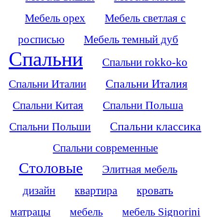
Мебель орех
Мебель светлая с
росписью
Мебель темный дуб
Спальни
Спальни rokko-ko
Спальни Италии
Спальни Италия
Спальни Китая
Спальни Польша
Спальни Польши
Спальни классика
Спальни современные
Столовые
Элитная мебель
дизайн
квартира
кровать
матрацы
мебель
мебель Signorini