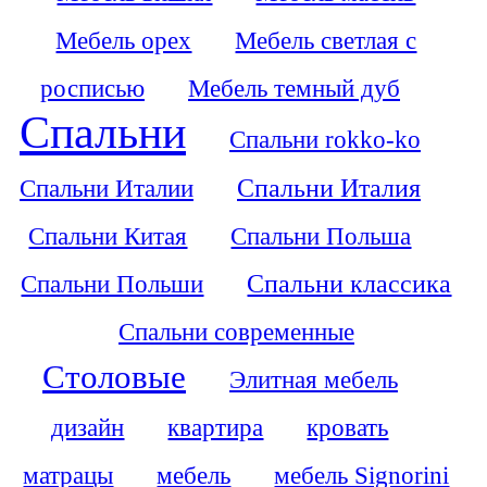
Мебель орех
Мебель светлая с
росписью
Мебель темный дуб
Спальни
Спальни rokko-ko
Спальни Италии
Спальни Италия
Спальни Китая
Спальни Польша
Спальни Польши
Спальни классика
Спальни современные
Столовые
Элитная мебель
дизайн
квартира
кровать
матрацы
мебель
мебель Signorini