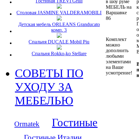
Гостиная TREVI Grilli
в шоу руме
р
МЕБЕЛЬ на
к
Столовая JASMINE VALDERAMOBILI
Варшавке
с
86
р
Детская мебель ORLEANS Granducato
о
комп. 3
о
Комплект
м
Спальня DUCALE Mobil Piu
можно
дополнить
В
Спальня Rokko-ko Stellare
любыми
элементами
на Ваше
СОВЕТЫ ПО
усмотрение!
в
УХОДУ ЗА
МЕБЕЛЬЮ
Гостиные
Ormatek
Гостиные Италии