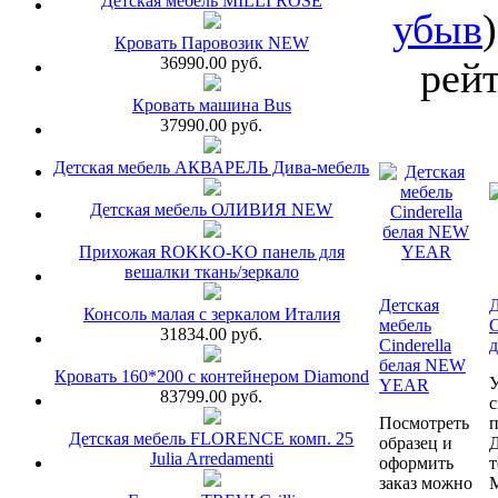
Детская мебель MILLI ROSE
убыв
Кровать Паровозик NEW
36990.00 руб.
рейт
Кровать машина Bus
37990.00 руб.
Детская мебель АКВАРЕЛЬ Дива-мебель
Детская мебель ОЛИВИЯ NEW
Прихожая ROKKO-KO панель для
вешалки ткань/зеркало
Детская
Д
Консоль малая с зеркалом Италия
мебель
C
31834.00 руб.
Cinderella
д
белая NEW
Кровать 160*200 с контейнером Diamond
У
YEAR
83799.00 руб.
с
Посмотреть
п
Детская мебель FLORENCE комп. 25
образец и
Д
Julia Arredamenti
оформить
т
заказ можно
М