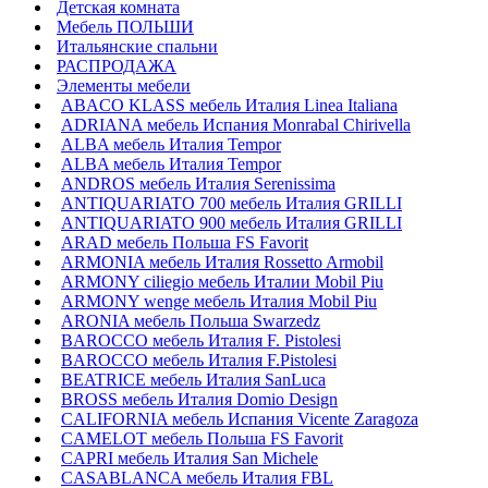
Детская комната
Мебель ПОЛЬШИ
Итальянские спальни
РАСПРОДАЖА
Элементы мебели
ABACO KLASS мебель Италия Linea Italiana
ADRIANA мебель Испания Monrabal Chirivella
ALBA мебель Италия Tempor
ALBA мебель Италия Tempor
ANDROS мебель Италия Serenissima
ANTIQUARIATO 700 мебель Италия GRILLI
ANTIQUARIATO 900 мебель Италия GRILLI
ARAD мебель Польша FS Favorit
ARMONIA мебель Италия Rossetto Armobil
ARMONY ciliegio мебель Италии Mobil Piu
ARMONY wenge мебель Италия Mobil Piu
ARONIA мебель Польша Swarzedz
BAROCCO мебель Италия F. Pistolesi
BAROCCO мебель Италия F.Pistolesi
BEATRICE мебель Италия SanLuca
BROSS мебель Италия Domio Design
CALIFORNIA мебель Испания Vicente Zaragoza
CAMELOT мебель Польша FS Favorit
CAPRI мебель Италия San Michele
CASABLANCA мебель Италия FBL