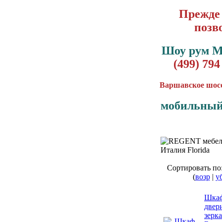
Прежде 
позв
Шоу рум 
(499) 794
Варшавское шоссе
мобильный
Сортировать по
(
возр
|
у
Шкаф
двер
зерк