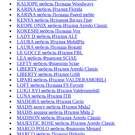
KALIOPE мебель Польша Woodways
KARINA мебель Италия Florida
KARINA мебель Польша Paged meble
KENYA мебель Испания Видал Грау
KEOPE ONIX мебель Италия Arredo Classic
KOKESHI мебель Польша Vox
LADY D мебель Италия ALF
LAURA мебель Италия MobilPiu
LAURA мебель Польша Bogatti
LE GOCCE мебель Италия FBL
LEA мебель Франция SCIAE
LEFTY мебель Франции Sciae
LIBERTY мебель Италия Arredo Classic
LIBERTY мебель Италия Grilli
LIPARI мебель Италии VALDERAMOBILI
LOFT мебель Польша FS Favorit
LUIGI XVI мебель Италия Valderamobili
LUNA мебель Италия ITB
MADEIRA мебель Италия Cavio
MADIS венге мебель Италия Mida2
MADIS вишня мебель Италия Mida 2
MADISON мебель Италия Arredo Classic
MAJESTIC ROSE мебель Италия Arredo Classic
MARCO POLO мебель Франции Menard
MARCO мебель Польша Helvetia