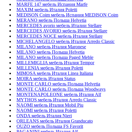
MARFE 147 мебель Испания Marfe
MAXIM мебель Италия Poletti
MEDISON Coim мебель Испания MEDISON Coim
MERANO мебель Польша Helvetia
MERCEDES avorio мебель Италии Stellare
MERCEDES AVORIO мебель Италия Stellare
MERCEDES NOCE мебель Италия Stellare
MICHELANGELO мебель Италия Arredo Classic
MILANO мебель Италия Maronese
MILANO мебель Польша Helvetia
MILANO мебель Польша Paged Meble
MILLEMIGLIA мебель Италия Tempor
MILLENIA мебель Италия Poletti
MIMOSA мебель Италия Linea Italiana
MOIRA мебель Италия Status
MONTE CARLO мебель Польша Helvetia
MONTE CARLO мебель Польша Woodways
MONTENAPOLEONE мебель Италия Alf
MYTHOS мебель Италия Arredo Classic
NAOMI мебель Италия Mobil Piu
NAOMI мебель Италия Poletti
ONDA мебель Италия Nieri
ORLEANS мебель Италия Granducato
OUZO мебель Польша FS Favorit
PAGANINI мебель Италия Alf