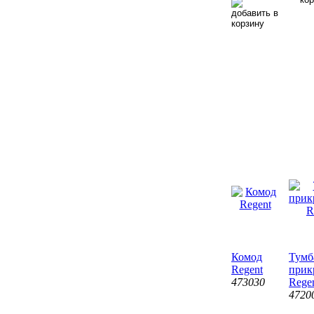
Комод
Тумб
Regent
прик
473030
Rege
4720