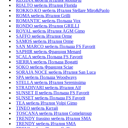
REGINA мебель Италия MobilPiu
RIALTO мебель Италия Florida
ROKKO-KO мебель Италия Stellare Miro&Paolo
ROMA мебель Италия Grilli
ROMANTIC мебель Польша Vox
RONDO мебель Италия GRILLI
ROYAL мебель Италия AGM Gimo
SAFFO мебель Италия Orme
SAMOS мебель Италия Orme
SAN MARCO мебель Польша FS Favorit
SAPHIR мебель Франция Menard
SCALA мебель Польша FS Favorit
SIERRA мебель Польша Bogatti
SOKO мебель Франция Sciae
SORAJA NOCE мебель Италия San Luca
SPA мебель Польша Woodways
STELLA мебель Италия Serenissima
STRADIVARI мебель Италия Alf
SUNSET II мебель Польша FS Favorit
SUNSET мебель Польша FS Favorit
TEA мебель Италия Volpi Gimo
TINEO мебель Китай
TOSCANA мебель Италия Comelgroup
TRENDY frassino мебель Италия SMA
TRENDY мебель Италия SMA