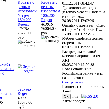
Кровать с
Кровать с
01.12.2011 08:42:47
резным
резным
Драконовские скидки на
изголовьем,
изголовьем
детскую мебель Cinderella
без р/м
180х200
и не только...
160х200
Regent
24.08.2011 12:02:26
Regent
463016
Ormatek открывает "Окно
463013
76064.00
в Париж" с 01.09.2011...
73270.00
руб.
15.08.2011 11:25:28
руб.
Мебель Cinderella ломает
стереотипы...
07.07.2011 15:55:11
Распродажа кованой
мебели фабрики IRON
ART
08.03.2010 12:56:28
Новая спальня на
Российском рынке у нас
на экспозиции
Смотреть все...
Подписаться на новости:
а
Зеркало
роватная
Regent
или
nt
483005
Хиты продаж
05
18576.00
руб.