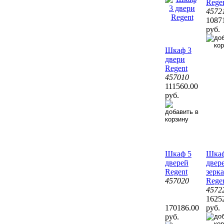
Rege
4572
1087
руб.
Шкаф 3
двери
Regent
457010
111560.00
руб.
Шкаф 5
Шкаф
дверей
двер
Regent
зерк
457020
Rege
4572
1625
170186.00
руб.
руб.