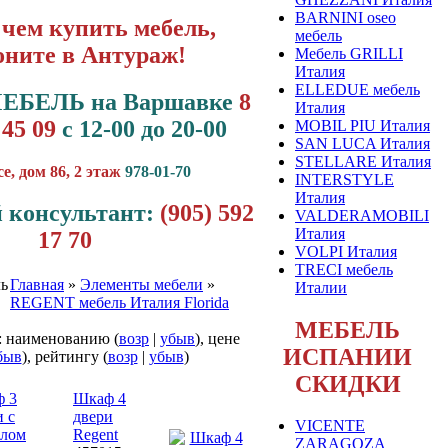
BARNINI oseo
чем купить мебель,
мебель
оните в Антураж!
Мебель GRILLI
Италия
ELLEDUE мебель
МЕБЕЛЬ на Варшавке
8
Италия
 45 09
с 12-00 до 20-00
MOBIL PIU Италия
SAN LUCA Италия
STELLARE Италия
, дом 86, 2 этаж
978-01-70
INTERSTYLE
Италия
 консультант:
(905) 592
VALDERAMOBILI
Италия
17 70
VOLPI Италия
TRECI мебель
Главная
»
Элементы мебели
»
Италии
REGENT мебель Италия Florida
МЕБЕЛЬ
: наименованию (
возр
|
убыв
), цене
ИСПАНИИ
быв
), рейтингу (
возр
|
убыв
)
СКИДКИ
 3
Шкаф 4
и с
двери
VICENTE
алом
Regent
ZARAGOZA