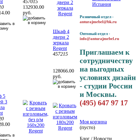
nt
457015
Испания
10
132930.00
14.00
руб.
Розничный отдел -
anturajmebel@bk.ru
Шкаф 4
Оптовый отдел -
двери 2
info@anturajmebel.ru
зеркала
Regent
Приглашаем к
457215
сотрудничеству
на выгодных
128066.00
условиях дизайн
руб.
- студии России
и Москвы.
 5
(495) 647 97 17
ей 3
ала
nt
20
Моя корзина
28.00
(пусто)
Блог / Новости