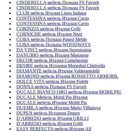
CINDERELLA мебель Польша FS Favorit
CINDERELLA мебель Польша FS Favorit
CLUB мебель Италия Linea Italiana
CONTESSINA мебель Италия Cavio
CONTESSINA мебель Италия Сavio
CORINZIA мебель Италия Grilli
CORNICHE мебель Италия Nieri
CUBA мебель Польша Paged Meble
CUBA мебель Польша WOODWAYS
DA VINCI мебель Италия Serenissima
DANUBIO мебель Италия Maronese
DECOR мебель Италия Comelgroup
DESIRE мебель Испания Monrabal Chirivella
DIAMANTE мебель Италия Valderamobili
DIAMOND мебель Италия ROSSETTO ARMOBIL
DOLCE VITA мебель Италия Poletti
DONNA мебель Польша FS Favorit
DUCALE BIANCO ORO мебель Италия MOBILPIU
DUCALE Мебель Mobil Piu Италия
DUCALE мебель Италии Mobil Piu
DUEMILA мебель Италии Mario Villanova
DUPEN мебель Испания Dupen
D`ARREDO мебель Италия GRILLI
D`ARREDO мебель Италия Grilli
EASY PERFECTA мебель Италия Alf