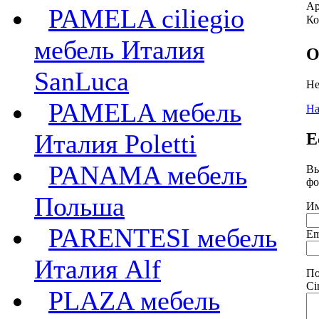
Ар
PAMELA ciliegio
Ко
мебель Италия
О
SanLuca
Не
PAMELA мебель
На
Италия Poletti
Е
PANAMA мебель
Вы
фо
Польша
Им
PARENTESI мебель
Em
Италия Alf
По
Ci
PLAZA мебель