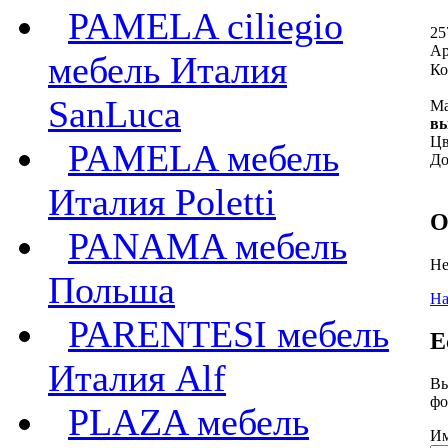
PAMELA ciliegio
25
Ар
мебель Италия
Ко
SanLuca
Ма
вы
Цв
PAMELA мебель
До
Италия Poletti
О
PANAMA мебель
Не
Польша
На
PARENTESI мебель
Е
Италия Alf
Вы
фо
PLAZA мебель
Им