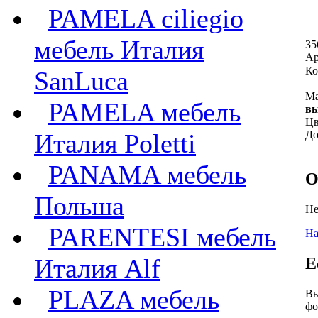
PAMELA ciliegio
мебель Италия
35
Ар
Ко
SanLuca
Ма
PAMELA мебель
вы
Цв
Италия Poletti
До
PANAMA мебель
О
Польша
Не
PARENTESI мебель
На
Италия Alf
Е
PLAZA мебель
Вы
фо