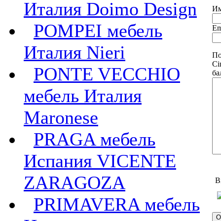
Италия Doimo Design
Им
POMPEI мебель
Em
Италия Nieri
По
Ci
PONTE VECCHIO
ба
мебель Италия
Maronese
PRAGA мебель
Испания VICENTE
ZARAGOZA
В
PRIMAVERA мебель