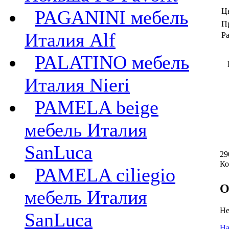
PAGANINI мебель
Ц
П
Италия Alf
Ра
PALATINO мебель
Италия Nieri
PAMELA beige
мебель Италия
SanLuca
29
Ко
PAMELA ciliegio
О
мебель Италия
Не
SanLuca
На