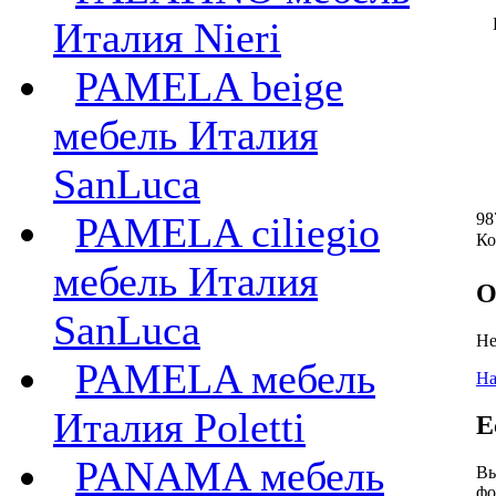
Италия Nieri
PAMELA beige
мебель Италия
SanLuca
PAMELA ciliegio
98
Ко
мебель Италия
О
SanLuca
Не
PAMELA мебель
На
Италия Poletti
Е
PANAMA мебель
Вы
фо