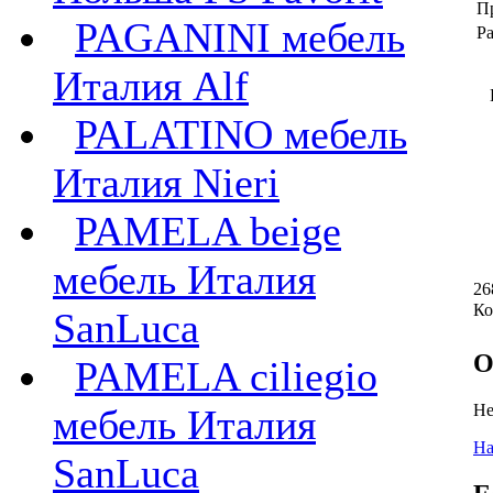
П
PAGANINI мебель
Ра
Италия Alf
PALATINO мебель
Италия Nieri
PAMELA beige
мебель Италия
26
Ко
SanLuca
О
PAMELA ciliegio
Не
мебель Италия
На
SanLuca