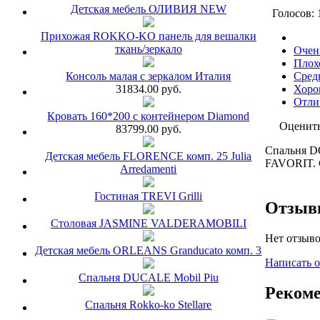
Детская мебель ОЛИВИЯ NEW
Голосов: 
Прихожая ROKKO-KO панель для вешалки
ткань/зеркало
Очен
Плох
Консоль малая с зеркалом Италия
Сред
31834.00 руб.
Хоро
Отли
Кровать 160*200 с контейнером Diamond
Оценит
83799.00 руб.
Спальня D
Детская мебель FLORENCE комп. 25 Julia
FAVORIT. С
Arredamenti
Гостиная TREVI Grilli
Отзы
Столовая JASMINE VALDERAMOBILI
Нет отзыво
Детская мебель ORLEANS Granducato комп. 3
Написать 
Спальня DUCALE Mobil Piu
Рекоме
Спальня Rokko-ko Stellare