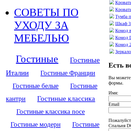
Кроват
СОВЕТЫ ПО
Кроват
Тумба 
УХОДУ ЗА
Шкаф 3
Комод
МЕБЕЛЬЮ
Комод
Комод 
Зеркал
Гостиные
Гостиные
Есть в
Италии
Гостиные Франции
Вы можете
формы.
Гостиные белые
Гостиные
Имя:
кантри
Гостиные классика
Email
Гостиные классика noce
Пожалуйст
Гостиные модерн
Гостиные
Спальня D