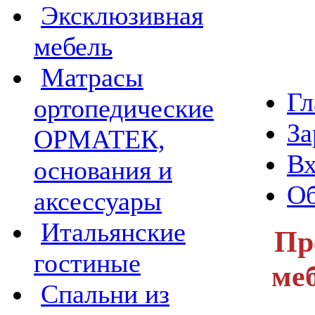
Эксклюзивная
мебель
Матрасы
Гл
ортопедические
За
ОРМАТЕК,
Вх
основания и
Об
аксессуары
Итальянские
Пр
гостиные
меб
Спальни из