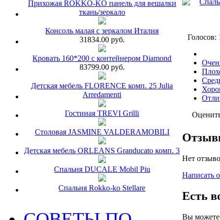
Прихожая ROKKO-KO панель для вешалки
ткань/зеркало
Консоль малая с зеркалом Италия
Голосов: 
31834.00 руб.
Кровать 160*200 с контейнером Diamond
Очен
83799.00 руб.
Плох
Сред
Детская мебель FLORENCE комп. 25 Julia
Хоро
Arredamenti
Отли
Гостиная TREVI Grilli
Оценит
Столовая JASMINE VALDERAMOBILI
Отзы
Детская мебель ORLEANS Granducato комп. 3
Нет отзыво
Спальня DUCALE Mobil Piu
Написать 
Спальня Rokko-ko Stellare
Есть в
СОВЕТЫ ПО
Вы можете