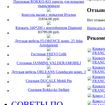
Прихожая ROKKO-KO панель для вешалки
ткань/зеркало
Отзы
Консоль малая с зеркалом Италия
31834.00 руб.
Нет отзыво
Кровать 160*200 с контейнером Diamond
Написать 
83799.00 руб.
Рекоме
Детская мебель FLORENCE комп. 25 Julia
Arredamenti
Кровать
FRANC
Гостиная TREVI Grilli
Кровать
FRANC
Столовая JASMINE VALDERAMOBILI
Кровать
FRANC
Детская мебель ORLEANS Granducato комп. 3
Кровать
Спальня DUCALE Mobil Piu
FRANC
Кровать
Спальня Rokko-ko Stellare
FRANC
Комод 
Комод 
СОВЕТЫ ПО