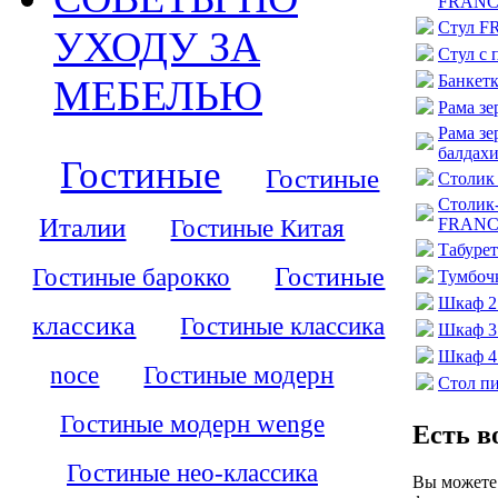
FRANC
Стул 
УХОДУ ЗА
Стул с
Банке
МЕБЕЛЬЮ
Рама з
Рама зе
балда
Гостиные
Гостиные
Столик
Столик-
Италии
Гостиные Китая
FRANC
Табур
Гостиные барокко
Гостиные
Тумбоч
Шкаф 2
классика
Гостиные классика
Шкаф 3
Шкаф 4
noce
Гостиные модерн
Стол 
Гостиные модерн wenge
Есть в
Гостиные нео-классика
Вы можете