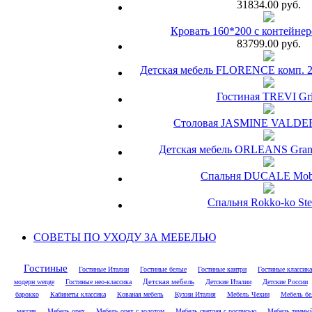
31834.00 руб.
Кровать 160*200 с контейне
83799.00 руб.
Детская мебель FLORENCE комп. 25 
Гостиная TREVI Gril
Столовая JASMINE VALD
Детская мебель ORLEANS Grand
Спальня DUCALE Mobi
Спальня Rokko-ko Stel
СОВЕТЫ ПО УХОДУ ЗА МЕБЕЛЬЮ
Гостиные
Гостиные Италии
Гостиные белые
Гостиные кантри
Гостиные классика
модерн wenge
Гостиные нео-классика
Детская мебель
Детские Италии
Детские России
барокко
Кабинеты классика
Кованая мебель
Кухни Италия
Мебель Чехии
Мебель бе
массив
Мебель орех
Мебель орех с золотом
Мебель светлая с росписью
Мебель темный