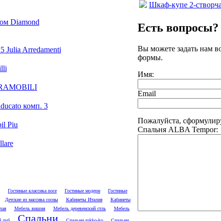
Шкаф-купе 2-створч
ром Diamond
Есть вопросы?
Вы можете задать нам 
Julia Arredamenti
формы.
li
Имя:
ERAMOBILI
Email
ucato комп. 3
Пожалуйста, сформулир
l Piu
Спальня ALBA Tempor:
lare
Гостиные классика noce
Гостиные модерн
Гостиные
Детские из массива сосны
Кабинеты Италия
Кабинеты
лая
Мебель вишня
Мебель деревенский стль
Мебель
Спальни
 дуб
Спальни rokko-ko
Спальни