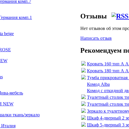
Германия комп.7
Отзывы
Германия комп.1
Нет отзывов об этом пр
a beige
Написать отзыв
Рекомендуем п
 ROSE
 NEW
Кровать 160 тип А A
Кровать 180 тип А A
us
Тумба прикроватная 
Комод Alba
Комод с откидной дв
ива-мебель
Туалетный столик ти
ИЯ NEW
Туалетный столик ти
Зеркало к туалетному
алки ткань/зеркало
Шкаф 4-дверный 2 зе
Шкаф 5-дверный 3 зе
м Италия