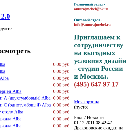
Розничный отдел -
anturajmebel@bk.ru
Оптовый отдел -
info@anturajmebel.ru
одукте
Приглашаем к
сотрудничеству
осмотреть
на выгодных
условиях дизайн
lba
0.00 руб.
- студии России
lba
0.00 руб.
и Москвы.
Alba
0.00 руб.
(495) 647 97 17
0.00 руб.
ерцей Alba
0.00 руб.
п А (двухтумбовый) Alba
0.00 руб.
Моя корзина
п С (однотумбовый) Alba
0.00 руб.
(пусто)
 столу Alba
0.00 руб.
Блог / Новости
ркала Alba
0.00 руб.
01.12.2011 08:42:47
ркала Alba
0.00 руб.
Драконовские скидки на