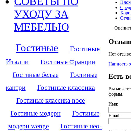
СОВЕТЫ ПО
Плох
Сред
УХОДУ ЗА
Хоро
Отли
МЕБЕЛЬЮ
Оценит
Отзы
Гостиные
Гостиные
Нет отзыво
Италии
Гостиные Франции
Написать 
Гостиные белые
Гостиные
Есть в
кантри
Гостиные классика
Вы можете
формы.
Гостиные классика noce
Имя:
Гостиные модерн
Гостиные
Email
модерн wenge
Гостиные нео-