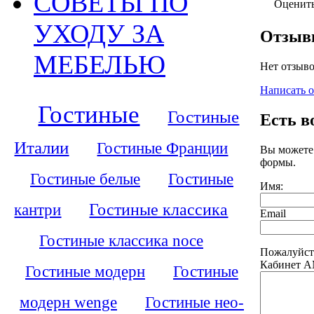
СОВЕТЫ ПО
Оценит
УХОДУ ЗА
Отзы
МЕБЕЛЬЮ
Нет отзыво
Написать 
Гостиные
Гостиные
Есть в
Италии
Гостиные Франции
Вы можете
формы.
Гостиные белые
Гостиные
Имя:
кантри
Гостиные классика
Email
Гостиные классика noce
Пожалуйст
Кабинет 
Гостиные модерн
Гостиные
модерн wenge
Гостиные нео-