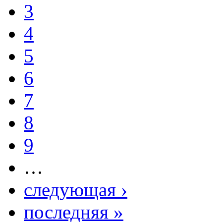
3
4
5
6
7
8
9
…
следующая ›
последняя »