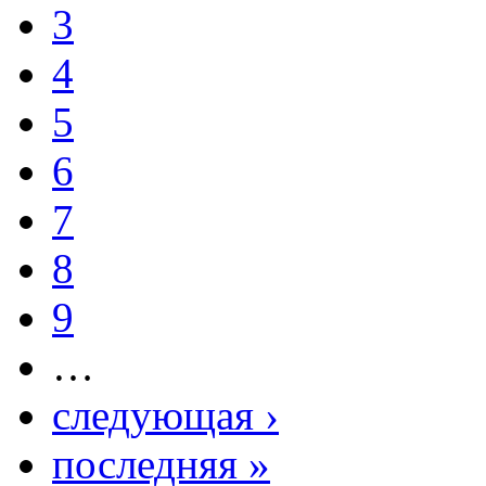
3
4
5
6
7
8
9
…
следующая ›
последняя »