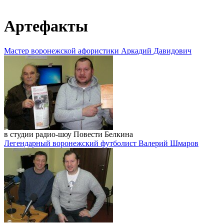
Артефакты
Мастер воронежской афористики Аркадий Давидович
в студии радио-шоу Повести Белкина
Легендарный воронежский футболист Валерий Шмаров