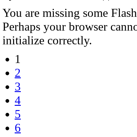
You are missing some Flash 
Perhaps your browser cannot
initialize correctly.
1
2
3
4
5
6