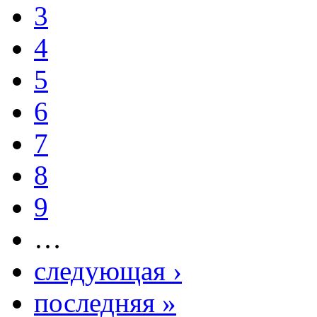
3
4
5
6
7
8
9
…
следующая ›
последняя »