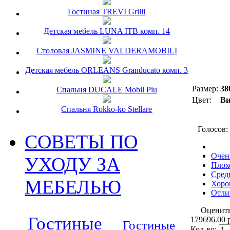
Гостиная TREVI Grilli
Детская мебель LUNA ITB комп. 14
Столовая JASMINE VALDERAMOBILI
Детская мебель ORLEANS Granducato комп. 3
Размер:
38
Спальня DUCALE Mobil Piu
Цвет:
В
Спальня Rokko-ko Stellare
Голосов:
СОВЕТЫ ПО
Очен
УХОДУ ЗА
Плох
Сред
МЕБЕЛЬЮ
Хоро
Отли
Оценит
Гостиные
179696.00 
Гостиные
Кол-во: