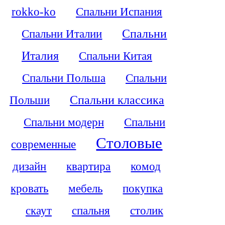
rokko-ko
Спальни Испания
Спальни Италии
Спальни
Италия
Спальни Китая
Спальни Польша
Спальни
Польши
Спальни классика
Спальни модерн
Спальни
Столовые
современные
дизайн
квартира
комод
кровать
мебель
покупка
скаут
спальня
столик