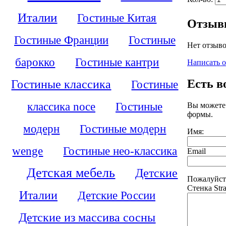
Италии
Гостиные Китая
Отзы
Гостиные Франции
Гостиные
Нет отзыво
барокко
Гостиные кантри
Написать 
Есть в
Гостиные классика
Гостиные
классика noce
Гостиные
Вы можете
формы.
модерн
Гостиные модерн
Имя:
wenge
Гостиные нео-классика
Email
Детская мебель
Детские
Пожалуйст
Стенка Stra
Италии
Детские России
Детские из массива сосны