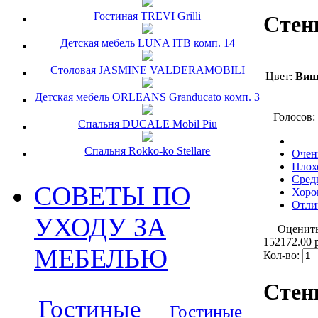
Гостиная TREVI Grilli
Стен
Детская мебель LUNA ITB комп. 14
Столовая JASMINE VALDERAMOBILI
Цвет:
Виш
Детская мебель ORLEANS Granducato комп. 3
Голосов:
Спальня DUCALE Mobil Piu
Спальня Rokko-ko Stellare
Очен
Плох
Сред
СОВЕТЫ ПО
Хоро
Отли
УХОДУ ЗА
Оценит
152172.00 
МЕБЕЛЬЮ
Кол-во:
Стен
Гостиные
Гостиные