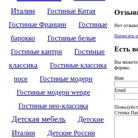
Италии
Гостиные Китая
Отзы
Гостиные Франции
Гостиные
Нет отзыво
Написать 
барокко
Гостиные белые
Есть в
Гостиные кантри
Гостиные
Вы можете
классика
Гостиные классика
формы.
noce
Гостиные модерн
Имя:
Email
Гостиные модерн wenge
Гостиные нео-классика
Пожалуйст
Стенка Dan
Детская мебель
Детские
Италии
Детские России