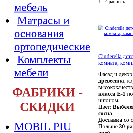
Сравнить
мебель
Матрасы и
основания
ортопедические
Cinderella дет
Комплекты
комната, комп
мебели
Фасад и деко
древесина
, к
высококачест
ФАБРИКИ -
класса Е-1
по
шпоном.
СКИДКИ
Цвет:
Выбеле
сосна
.
Доставка
со с
MOBIL PIU
Польше
30 р
дней
.