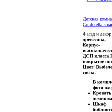
Детская комна
Cinderella ком
Фасад и деко
древесина,
Корпус-
высококачес
ДСП класса 
покрытое шп
Цвет:
Выбел
сосна
.
В компл
фото вхо
Кровать 
домико
Шкаф
библиот