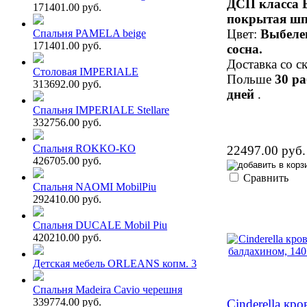
ДСП класса 
171401.00 руб.
покрытая шп
Цвет:
Выбеле
Спальня PAMELA beige
171401.00 руб.
сосна.
Доставка со ск
Столовая IMPERIALE
Польше
30 р
313692.00 руб.
дней
.
Спальня IMPERIALE Stellare
332756.00 руб.
Спальня ROKKO-KO
22497.00 руб.
426705.00 руб.
Сравнить
Спальня NAOMI MobilPiu
292410.00 руб.
Спальня DUCALE Mobil Piu
420210.00 руб.
Детская мебель ORLEANS копм. 3
Спальня Madeira Cavio черешня
339774.00 руб.
Cinderella кро