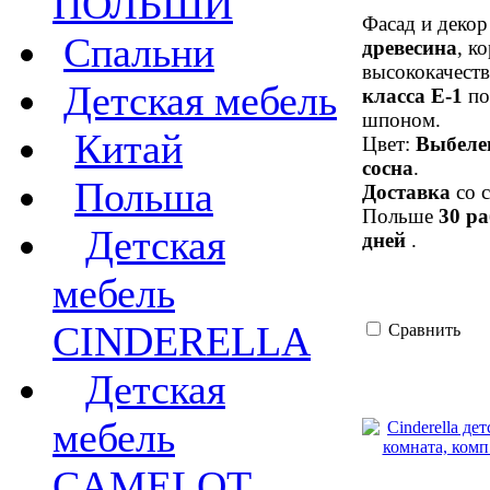
ПОЛЬШИ
Фасад и деко
Спальни
древесина
, к
высококачест
Детская мебель
класса Е-1
по
шпоном.
Китай
Цвет:
Выбеле
сосна
.
Польша
Доставка
со с
Польше
30 р
Детская
дней
.
мебель
CINDERELLA
Сравнить
Детская
мебель
CAMELOT