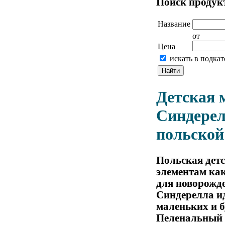
Поиск продукт
Название
от
Цена
искать в подка
Детская 
Синдере
польской
Польская детс
элементам ка
для новорожде
Синдерелла ид
маленьких и б
Пеленальный с