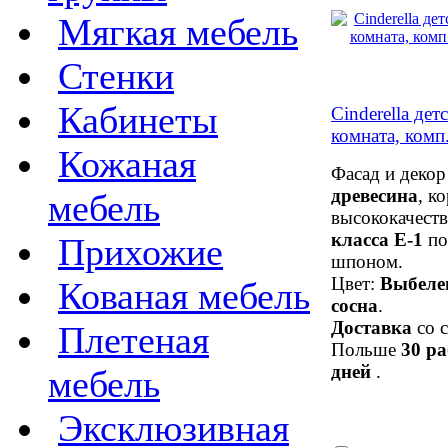
Мягкая мебель
Стенки
Кабинеты
Cinderella дет
комната, комп
Кожаная
Фасад и деко
древесина
, к
мебель
высококачест
класса Е-1
по
Прихожие
шпоном.
Цвет:
Выбеле
Кованая мебель
сосна
.
Доставка
со с
Плетеная
Польше
30 р
дней
.
мебель
Эксклюзивная