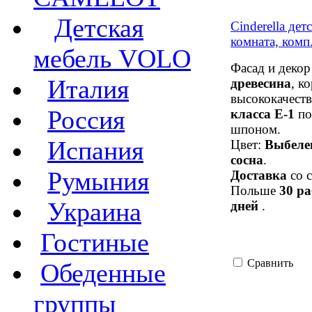
Детская
Cinderella дет
комната, комп
мебель VOLO
Фасад и деко
Италия
древесина
, к
высококачест
Россия
класса Е-1
по
шпоном.
Испания
Цвет:
Выбеле
сосна
.
Румыния
Доставка
со с
Польше
30 р
Украина
дней
.
Гостиные
Сравнить
Обеденные
группы