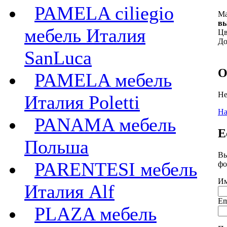
PAMELA ciliegio
Ма
вы
мебель Италия
Цв
До
SanLuca
О
PAMELA мебель
Не
Италия Poletti
На
PANAMA мебель
Е
Польша
Вы
PARENTESI мебель
фо
Им
Италия Alf
Em
PLAZA мебель