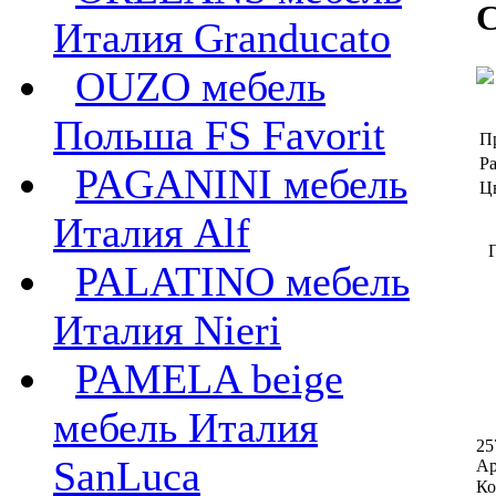
C
Италия Granducato
OUZO мебель
Польша FS Favorit
П
Ра
PAGANINI мебель
Ц
Италия Alf
Г
PALATINO мебель
Италия Nieri
PAMELA beige
мебель Италия
25
SanLuca
Ар
Ко