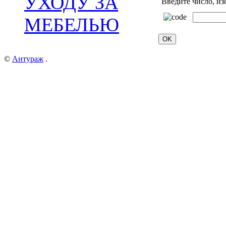
УХОДУ ЗА
Введите число, из
МЕБЕЛЬЮ
©
Антураж
.