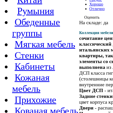
Хорошо
Румыния
Отлично
Оценить
Обеденные
На складе: да
группы
Коллекция мебели
сочитание цен
Мягкая мебель
классический
итальянских м
Стенки
квартиры, так 
элементы со с
Кабинеты
выполнена
из 
ДСП класса гиг
Кожаная
(столешницы ко
внутренние пер
мебель
Цвет ДСП
- ит
Задние стенки
Прихожие
цвет корпуса кр
Двери
- распа
Кованая мебель