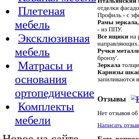
Итальянский
отделки фасадо
Плетеная
Профиль - с эф
мебель
Рамы зеркала,
- из ППУ.
Эксклюзивная
Все ящики
на 
направляющих.
мебель
Ручки металл
бронзу'.
Матрасы и
Зеркала
толщин
Карнизы шка
основания
запиливаются в
ортопедические
Отзывы
Комплекты
Нет отзывов об
мебели
Написать отзыв
Новое на сайте