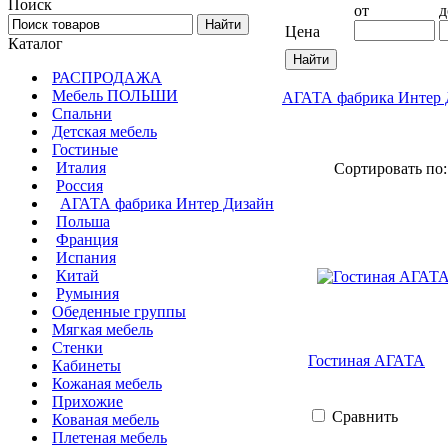
Поиск
от
д
Цена
Каталог
РАСПРОДАЖА
Мебель ПОЛЬШИ
АГАТА фабрика Интер 
Спальни
Детская мебель
Гостиные
Италия
Сортировать по
Россия
АГАТА фабрика Интер Дизайн
Польша
Франция
Испания
Китай
Румыния
Обеденные группы
Мягкая мебель
Стенки
Гостиная АГАТА
Кабинеты
Кожаная мебель
Прихожие
Сравнить
Кованая мебель
Плетеная мебель