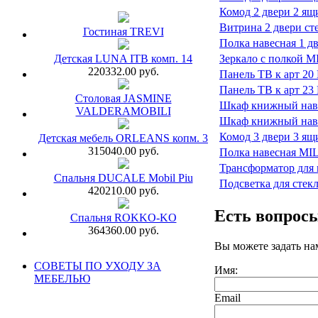
Комод 2 двери 2 я
Витрина 2 двери с
Гостиная TREVI
Полка навесная 1 
Детская LUNA ITB комп. 14
Зеркало с полкой 
220332.00 руб.
Панель ТВ к арт 2
Панель ТВ к арт 2
Столовая JASMINE
Шкаф книжный нав
VALDERAMOBILI
Шкаф книжный нав
Комод 3 двери 3 я
Детская мебель ORLEANS копм. 3
315040.00 руб.
Полка навесная M
Трансформатор для
Спальня DUCALE Mobil Piu
Подсветка для сте
420210.00 руб.
Есть вопрос
Спальня ROKKO-KO
364360.00 руб.
Вы можете задать н
СОВЕТЫ ПО УХОДУ ЗА
Имя:
МЕБЕЛЬЮ
Email