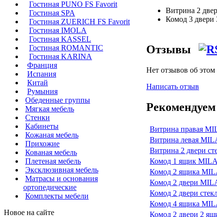
Гостиная PUNO FS Favorit
Витрина 2 двер
Гостиная SPA
Комод 3 двери 
Гостиная ZUERICH FS Favorit
Гостиная IMOLA
Гостиная KASSEL
Отзывы
Гостиная ROMANTIC
Гостиная KARINA
Франция
Нет отзывов об этом
Испания
Китай
Написать отзыв
Румыния
Обеденные группы
Рекомендуем
Мягкая мебель
Стенки
Кабинеты
Витрина правая M
Кожаная мебель
Витрина левая MI
Прихожие
Витрина 2 двери с
Кованая мебель
Плетеная мебель
Комод 1 ящик MIL
Эксклюзивная мебель
Комод 2 ящика MI
Матрасы и основания
Комод 2 двери MI
ортопедические
Комод 2 двери сте
Комплекты мебели
Комод 4 ящика MI
Новое на сайте
Комод 2 двери 2 я