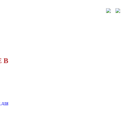
 В
 для