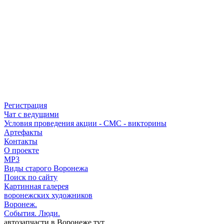
Регистрация
Чат с ведущими
Условия проведения акции - СМС - викторины
Артефакты
Контакты
О проекте
MP3
Виды старого Воронежа
Поиск по сайту
Картинная галерея
воронежских художников
Воронеж.
События. Люди.
автозапчасти в Воронеже тут