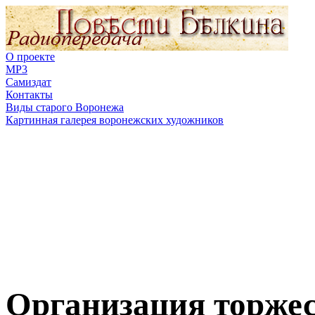
О проекте
MP3
Самиздат
Контакты
Виды старого Воронежа
Картинная галерея воронежских художников
Организация торже