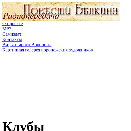
О проекте
MP3
Самиздат
Контакты
Виды старого Воронежа
Картинная галерея воронежских художников
Клубы