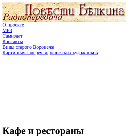
О проекте
MP3
Самиздат
Контакты
Виды старого Воронежа
Картинная галерея воронежских художников
Кафе и рестораны