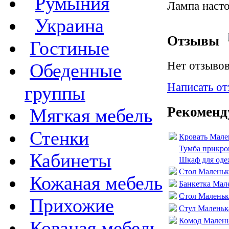
Румыния
Лампа наст
Украина
Отзывы
Гостиные
Нет отзывов
Обеденные
Написать от
группы
Рекоменд
Мягкая мебель
Стенки
Кровать Мале
Тумба прикро
Кабинеты
Шкаф для оде
Стол Маленька
Кожаная мебель
Банкетка Мал
Стол Маленька
Прихожие
Стул Маленьк
Комод Малень
Кованая мебель