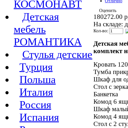
КОСМОНАВТ
Отлично
Оценить
Детская
180272.00 р
На складе: д
мебель
Кол-во:
РОМАНТИКА
Детская ме
комплект н
Стулья детские
Турция
Кровать 120
Тумба прик
Польша
Шкаф для о
Стол с зерк
Италия
Банкетка
Комод 6 ящ
Россия
Шкаф малы
Испания
Комод 4 ящ
Стол с 2 ст