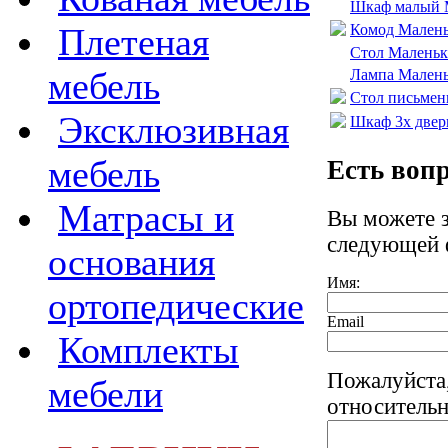
Шкаф малый М
Плетеная
Комод Малень
Стол Маленька
мебель
Лампа Малень
Стол письмен
Эксклюзивная
Шкаф 3х двер
мебель
Есть воп
Матрасы и
Вы можете 
следующей 
основания
Имя:
ортопедические
Email
Комплекты
Пожалуйста
мебели
относительн