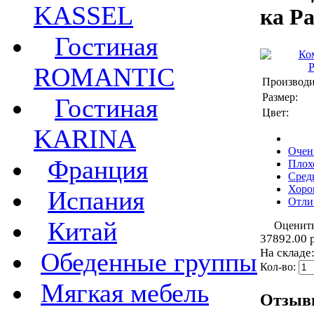
KASSEL
ка P
Гостиная
ROMANTIC
Производи
Размер:
Гостиная
Цвет:
KARINA
Очен
Франция
Плох
Сред
Хоро
Испания
Отли
Китай
Оценит
37892.00 
На складе:
Обеденные группы
Кол-во:
Мягкая мебель
Отзы